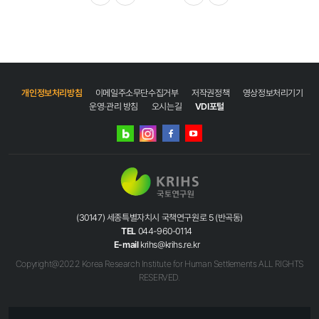
이전
다음
마지막
개인정보처리방침
이메일주소무단수집거부
저작권정책
영상정보처리기기
운영·관리 방침
오시는길
VDI포털
네이버
인스타그램
블로그
페이스북
유튜브
(30147) 세종특별자치시 국책연구원로 5 (반곡동)
TEL
044-960-0114
E-mail
krihs@krihs.re.kr
Copyright@2022 Korea Research Institute for Human Settlements ALL RIGHTS
RESERVED.