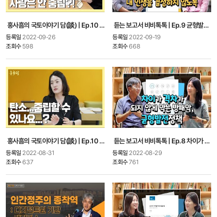
홍사흠의 국토이야기 담(談) | Ep.10 탄소중립을 위해 해야할 일 | 하(下)편
듣는 보고서 비비톡톡 | Ep.9 균형발전정책, 우연적인 요소가 내 인생을 결정하지 않도..
등록일
2022-09-26
등록일
2022-09-19
조회수
598
조회수
668
홍사흠의 국토이야기 담(談) | Ep.10 탄소중립을 위해 해야할 일 | 상(上)편
듣는 보고서 비비톡톡 | Ep.8 차이가 격차가 되지 않게 막는 방패막, 균형발전정책
등록일
2022-08-31
등록일
2022-08-29
조회수
637
조회수
761