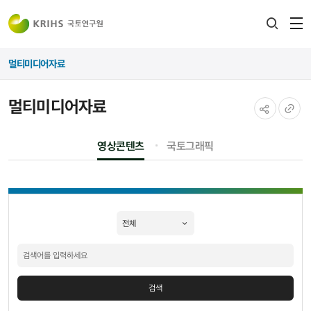
전
검색
열
레이어
멀티미디어자료
열기
멀티미디어자료
공유하기
URL
영상콘텐츠
국토그래픽
복사
멀티미디어자료
검색
검색