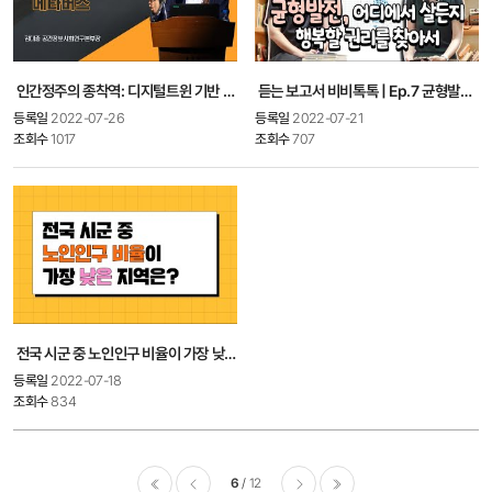
인간정주의 종착역: 디지털트윈 기반 메타버스 | 김대종 공간정보사회연구본부장
듣는 보고서 비비톡톡 | Ep.7 균형발전, 어디에서 살든지 행복할 권리를 찾아서
등록일
2022-07-26
등록일
2022-07-21
조회수
1017
조회수
707
전국 시군 중 노인인구 비율이 가장 낮은 지역은?
등록일
2022-07-18
조회수
834
6
12