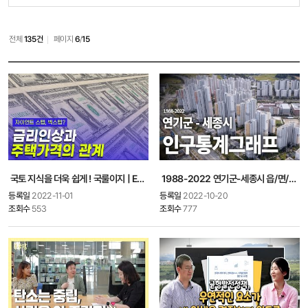
전체
135건
페이지
6
/
15
국토 지식을 더욱 쉽게 ! 국룰이지 | Ep.1 금리인상과 주택가격
1988-2022 연기군-세종시 읍/면/동 별 인구통계그래프
등록일
2022-11-01
등록일
2022-10-20
조회수
553
조회수
777