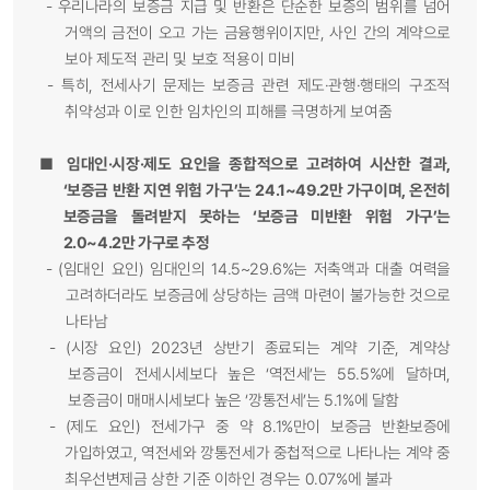
-
우리나라의 보증금 지급 및 반환은 단순한 보증의 범위를 넘어
거액의 금전이 오고 가는 금융행위이지만, 사인 간의 계약으로
보아 제도적 관리 및 보호 적용이 미비
-
특히, 전세사기 문제는 보증금 관련 제도·관행·행태의 구조적
취약성과 이로 인한 임차인의 피해를 극명하게 보여줌
■
임대인·시장·제도 요인을 종합적으로 고려하여 시산한 결과,
‘보증금 반환 지연 위험 가구’는 24.1~49.2만 가구이며, 온전히
보증금을 돌려받지 못하는 ‘보증금 미반환 위험 가구’는
2.0~4.2만 가구로 추정
-
(임대인 요인) 임대인의 14.5~29.6%는 저축액과 대출 여력을
고려하더라도 보증금에 상당하는 금액 마련이 불가능한 것으로
나타남
-
(시장 요인) 2023년 상반기 종료되는 계약 기준, 계약상
보증금이 전세시세보다 높은 ‘역전세’는 55.5%에 달하며,
보증금이 매매시세보다 높은 ‘깡통전세’는 5.1%에 달함
-
(제도 요인) 전세가구 중 약 8.1%만이 보증금 반환보증에
가입하였고, 역전세와 깡통전세가 중첩적으로 나타나는 계약 중
최우선변제금 상한 기준 이하인 경우는 0.07%에 불과