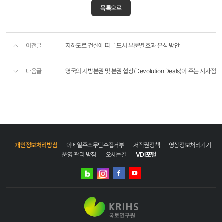
목록으로
이전글
지하도로 건설에 따른 도시 부문별 효과 분석 방안
다음글
영국의 지방분권 및 분권 협상(Devolution Deals)이 주는 시사점
개인정보처리방침
이메일주소무단수집거부
저작권정책
영상정보처리기기
운영·관리 방침
오시는길
VDI포털
네이버
인스타그램
블로그
페이스북
유튜브