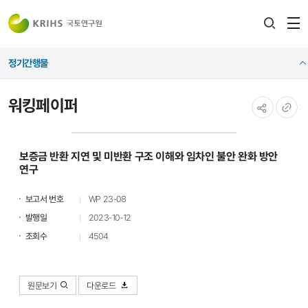
전
검색
열
레이어
정기간행물
열기
워킹페이퍼
공유하기
URL
복사
보증금 반환 지연 및 미반환 구조 이해와 임차인 불안 완화 방안
연구
보고서 번호
WP 23-08
발행일
2023-10-12
조회수
4504
원문보기
다운로드