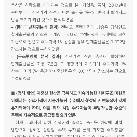
출산율 하락으로 이어지는 것으로 분석되었음. 특히, 2010년대
중반부터는 주택가격 충격에 따른 출산율 하락의 반응이 빨라지고
반응 크기가 커진 것으로 분석되었음
- (동태패널회귀분석 결과)
전년도 주택가격의 상승은 당해연도
합계출산율의 감소와 관계있는 것으로 분석되었음. 동태패널 모형
기준으로 전년도 주택가격 1% 상승할 경우 합계출산율은 0.002명
감소하는 것으로 분석되었음
- (국소투영법 분석 결과)
주택가격 상승 충격이 발생하면
합계출산율은 최장 7년간 그 영향력이 지속되며 주택가격 1%
상승에 따라 7년 동안 합계출산율은 약 0.014명이 감소하는 것으로
분석되었음
■
(정책 제언) 저출산 현상을 극복하고 지속가능한 사회구조 마련을
위해서는 주택가격이 지불가능한 수준에서 형성되고 변동성이 낮게
유지되어야 하며, 이를 위해 시장 수요자들이 부담가능한 수준의
주택이 지속적으로 공급될 필요가 있음
-
현재는 과거에 비해 주택가격 충격이 출산율 하락에 미치는
영향력이 강해진 상황임. 주택 투자를 통해 과도한 수익창출이