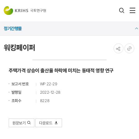
전
검색
열
레이어
정기간행물
열기
워킹페이퍼
공유하기
URL
복사
주택가격 상승이 출산율 하락에 미치는 동태적 영향 연구
보고서 번호
WP 22-29
발행일
2022-12-28
조회수
8228
원문보기
다운로드