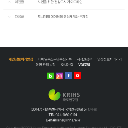
이전글
노인을 위한 건강도시 가이드라인
다음글
도시계획 데이터의 생성체계와 문제점
개인정보처리방침
이메일주소무단수집거부
저작권정책
영상정보처리기기
운영·관리 방침
오시는길
VDI포털
네이버
인스타그램
블로그
페이스북
유튜브
(30147) 세종특별자치시 국책연구원로 5 (반곡동)
TEL
044-960-0114
E-mail
krihs@krihs.re.kr
Copyright@2022 Korea Research Institute for Human Settlements ALL RIGHTS