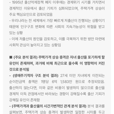
- 1995년 출산억제정책 폐지 이후에는 경제위기 시기를 거치면서
경제적인 이유에서 출산 기피가 심화되었으며, 주택가격 상승이
주요 핵심요인으로 검토되었음
- 우리나라는 전 세계에서 가장 빠르게 저출산이 진행되는 상황이기
때문에 인구구조 변화에 따른 사회의 지속가능성이 위협을 받고
있는 상황
- 이에 저출산의 원인을 검토하고, 이를 극복하기 위한 방안 마련에
사회적 관심이 높아지고 있는 상황임
■
(주요 분석 결과) 주택가격 상승 충격은 자녀 출산을 포기하게 할
유인이 존재하며, 과거에 비해 최근으로 올수록 이 영향력이 커진
것으로 분석됨
-
(생애주기적자 구조 분석 결과)
27세 미만 자녀에게 이전되는
순이전금액 총액은 1명당 6억 1,583만 원으로 추정되었음.
출산하지 않는다면, 이와 같은 비용이 발생하지 않으므로 출산을
경제적 이득 관점에서만 바라보는 경향이 강해질수록 출산 기피가
강해질 유인이 존재함
- (주택가격과 출산율의 시간가변적인 관계 분석 결과)
분석 결과를
살펴보면, 주택가격 상승 충격이 발생하면 일정한 시차를 두고