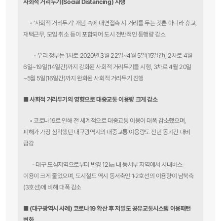
사회적 거리두기
(Social Distancing) 시행
◦
‘사회적 거리두기’ 개념 속에 대면접촉 시 거리를 두는 것뿐 아니라 휴교,
재택근무, 모임 취소 등이 포함되어 도시 전반적인 통행량 감소
- 우리 정부는 1차로 2020년 3월 22일~4월 5일(15일간), 2차로 4월
6일~19일(14일간)까지 강화된 사회적 거리두기를 시행, 3차로 4월 20일
~5월 5일(16일간)까지 완화된 사회적 거리두기 진행
■
사회적 거리두기의 영향으로 대중교통 이용량 크게 감소
◦
코로나19로 인해 전 세계적으로 대중교통 이용이 대폭 감소했으며,
피해가 가장 심각했던 대구광역시의 대중교통 이용량도 전년 동기간 대비
급감
-
대구 도심지역으로부터 반경 12㎞ 내 동서부 지역에서 시내버스
이용이 크게 줄었으며, 도시철도 역시 동서축인 1·2호선의 이용량이 남북축
(3호선)에 비해 대폭 감소
■ (대구광역시 사례) 코로나19 확산 후 저밀도 공유교통시스템 이용패턴
변화