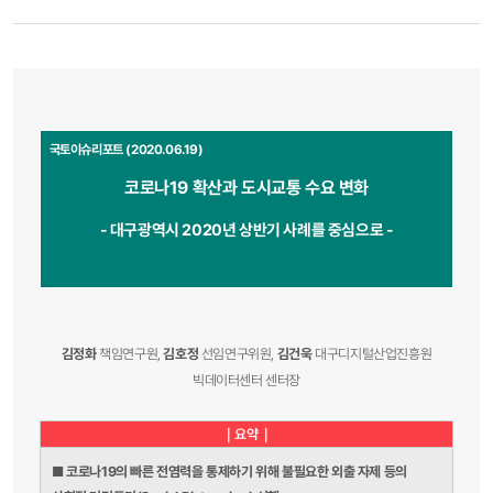
국토이슈리포트 (2020.06.19)
코로나19 확산과 도시교통 수요 변화
-
대구광역시 2020년 상반기 사례를 중심으로
-
김정화
책임연구원,
김호정
선임연구위원,
김건욱
대구디지털산업진흥원
빅데이터센터 센터장
｜요약｜
■ 코로나19의 빠른 전염력을 통제하기 위해 불필요한 외출 자제 등의