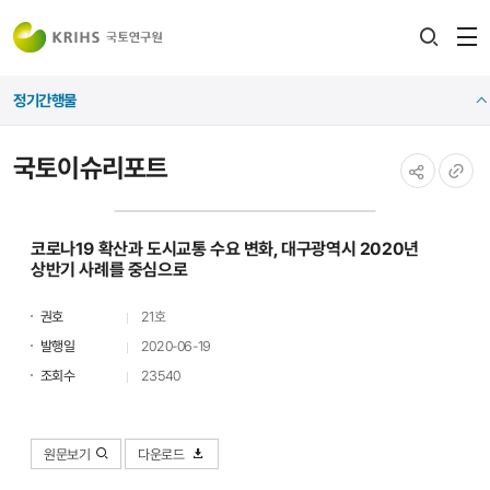
전
검색
열
레이어
정기간행물
열기
국토이슈리포트
공유하기
URL
복사
코로나19 확산과 도시교통 수요 변화, 대구광역시 2020년
상반기 사례를 중심으로​
권호
21호
발행일
2020-06-19
조회수
23540
원문보기
다운로드