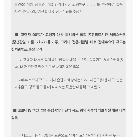
보건소) 위치 정보와 250m 격자단위 고령인구 데이터를 분석하여 접종
사각지역과 의료기관별 배후 잠재수요를 추정함
■ 고령자 99%가 고령자 대상 독감백신 접종 지정의료기관 서비스권역
(중생활권 기준 5㎞) 내 거주, 그러나 접종기관별 배후 잠재수요의 규모는
천차만별로 혼잡 우려
◦
고령자 대부분 독감백신 접종을 받을 수 있는 의료기관 서비스권역(5
㎞) 내 거주하고 있어 접근성 사각지역은 없음
◦ 배후 수요의 규모가 커서 혼잡이 예상되는 22개 시군구(부산 서구, 인천
미추홀구, 광주 동구 등)에 대해서는 특별한 대응책 모색 필요
■ 코로나19 백신 접종 혼잡예방과 편의 제고 위해 차등적 의료자원 배분 대책
필요
◦
마스크 대란의 경험을 교훈으로 삼아 의료자원(백신)의 현황을 누구나