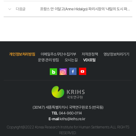
다음글
프랑스 안 이달고(Anne Hidalgo) 파리시장의 ‘내일의 도시 파리’ 정책공약
개인정보처리방침
이메일주소무단수집거부
저작권정책
영상정보처리기기
운영·관리 방침
오시는길
VDI포털
네이버
인스타그램
블로그
페이스북
유튜브
(30147) 세종특별자치시 국책연구원로 5 (반곡동)
TEL
044-960-0114
E-mail
krihs@krihs.re.kr
Copyright@2022 Korea Research Institute for Human Settlements ALL RIGHTS
RESERVED.