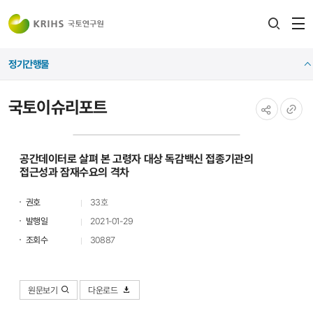
전
검색
열
레이어
정기간행물
열기
국토이슈리포트
공유하기
URL
복사
공간데이터로 살펴 본 고령자 대상 독감백신 접종기관의
접근성과 잠재수요의 격차
권호
33호
발행일
2021-01-29
조회수
30887
원문보기
다운로드