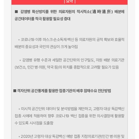
｜요약｜
■ 감염병 확산방지를 위한 의료자원의 적시적소(適時適所) 배분에
공간데이터를 적극 활용할 필요성 증대
◦
코로나19 이후 마스크·손소독제·백신 등 의료자원의 공적 확보와 효율적
배분의 중요성과 국민의 관심이 크게 높아짐
◦
감염병 유행 수준과 세밀한 공간단위의 인구밀도, 자원 배분 의료기관
(보건소, 민간 병·의원, 약국 등)의 위치를 종합적으로 고려할 필요가 있음
■ 격자단위 공간통계를 활용한 접종기관의 배후 잠재수요 진단방법
◦
미시적 공간단위 데이터 및 분석방법을 제안하고, 고령자 대상 독감백신
접종 사례에 적용하여 향후 코로나19 백신 접종을 위한 의사결정에 활용할
수 있도록 시사점을 도출함
◦ 2020년 고령자 대상 독감백신 예방 접종 지정의료기관(민간 병·의원 및