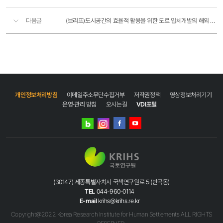
다음글
(브리프)도시공간의 효율적 활용을 위한 도로 입체개발의 해외 사례와 시사점
개인정보처리방침
이메일주소무단수집거부
저작권정책
영상정보처리기기
운영·관리 방침
오시는길
VDI포털
네이버
인스타그램
블로그
페이스북
유튜브
(30147) 세종특별자치시 국책연구원로 5 (반곡동)
TEL
044-960-0114
E-mail
krihs@krihs.re.kr
Copyright@2022 Korea Research Institute for Human Settlements ALL RIGHTS