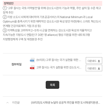
정책방안
① ‘고루 잘사는 국토·지역발전’을 위해 강소도시권의 기능과 역할, 주민 삶의 질 수준 제고
정책 추진
② 지방 소도시 쇠퇴에 대비하여 기초공공서비스의 National Minimum과 Local
Optimum을 충족시키기 위한 매력적인 강소도시권 육성 방안 마련(예시: 스마트 혁신도시
연계형 건강의료복지 거점 조성 등)
③ 지역특성을 고려하여 2~5개 시·군을 연계하는 강소도시권 육성과 자율적이고
지속가능한 지방도시 연합(인구 30만 명 alliance) 형성·지원을 위한 네트워크형
지방행정체계 구축 및 재정분권 추진
(브리프) 고루 잘사는 국가 실현을 위한 강소도시권 육성 방향_180122.hwp
다운로드
첨부파일
고루 잘사는 국가 실현을 위한 강소도시권 육성 방향.pdf
(0Byte
다운로드
목록
이전글
(브리프)도시재생 뉴딜의 성공적 추진을 위한 도시재생지원센터의 과제