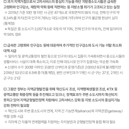
□ 과거 지역거점으로서 고차서비스의 중심지 기능을 하던 지방중소도시들은 급속한
고령화와 인구감소, 재정력 약화 등에 직면하는 등 지방소멸 위기가 고조되고 있는 실정
ㅇ 2015년 기준 10만 명 미만 시·군은 87개소로 국토면적의 59% 이상, 전체 인구의 약
8.34%를 차지(전국 인구의 78%는 대도시권에 거주)하여 인구의 불균형 현상이 심각
(통계청)
※ 독일은 중·소도시가 3,057개소로 국토의 약 70%, 전체 인구의 약 61%, 전체 일자리의
약 56% 점유
□ 급속한 고령화와 인구감소 등에 대응하여 추가적인 인구감소와 도시 기능 이탈 최소화
대책 시급
ㅇ 일자리 및 광역교통망의 발전 등으로 인구의 대도시 집중이 가속화되면서 중소도시들의
생활서비스 시설이 대폭 축소되고, 이로 인해 대도시로 인구가 집중되는 악순환 가속화
※ 신생아 수가 300명 이하인 곳(분만 산부인과 운영기준)은 2000년 8곳에 불과했지만
2016년 53곳으로 6.5배 증가(통계청), 분만 산부인과가 1개인 시·군·구는 37곳, 2개인 시·
군·구는 21곳
□ 그동안 정부는 지역균형발전을 위해 혁신도시 조성, 지역행복생활권 조성, KTX 등
광역교통망 확충정책 등을 추진해오고 있으나, 정책효과가 주변 소도시까지 확산되지
못하고 있어 지역균형발전정책 차원에서 고차서비스 강화 등 지방 소도시의 중심지기능
강화 전략이 필요함
ㅇ 혁신도시와 주변 중소도시의 연계, 지역 간 기능연계(alliance)와 지역관문(gateway)
역할 강화 시급
ㅇ 지자체 간 자율적 연계협력을 지원하는 자치분권과 균형발전정책 융합 확대 필요