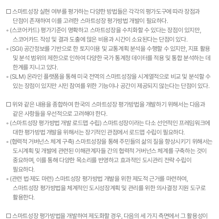
□ 스마트성장 실현 여부를 평가하는 다양한 방법들은 각각의 평가도구에 따라 장점과
단점이 존재하여 이를 고려한 스마트성장 평가방법 개발이 필요하다.
◦ (스코어카드) 평가기준이 명확하고 스마트성장을 수치화할 수 있다는 장점이 있지만,
스코어카드 작성 및 결과 도출에 많은 비용과 시간이 소요된다는 단점이 있다.
◦ (SGI) 공간정보를 기반으로 한 토지이용 및 교통계획 분석을 수행할 수 있지만, 지표 활용
및 분석 범위의 제한으로 인하여 다양한 국가 통계청 데이터를 적용 및 통합 분석하는 데
한계를 지니고 있다.
◦ (SLM) 온라인 플랫폼을 통해 미국 전역의 스마트성장을 시계열적으로 비교 및 분석할 수
있는 장점이 있지만 시민 참여를 위한 기능이나 공간이 제공되지 않는다는 단점이 있다.
□ 위와 같은 내용을 종합하여 한국의 스마트성장 평가방법을 개발하기 위해서는 다음과
같은 사항들을 우선적으로 고려해야 한다.
◦ (스마트성장 평가방법 개발 로드맵 수립) 스마트성장이라는 다소 선언적인 프레임워크에
대한 평가방법 개발을 위해서는 장기적인 관점에서 로드맵 수립이 필요하다.
◦ (협력적 거버넌스 체계 구축) 스마트성장을 통해 주민들의 삶의 질을 향상시키기 위해서는
도시계획 및 개발에 관련된 이해관계자들 간의 협력적 거버넌스 체계를 구축하는 것이
중요하며, 이를 통해 다양한 목소리를 반영하고 효과적인 도시관리 전략 수립이
필요하다.
◦ (관련 법·제도 마련) 스마트성장 평가방법 개발을 위한 제도적 근거를 마련하여,
스마트성장 평가방법을 체계적인 도시성장계획 및 관리를 위한 의사결정 지원 도구로
활용한다.
□ 스마트성장 평가방법을 개발하여 제도화할 경우, 다음의 세 가지 측면에서 그 활용성이