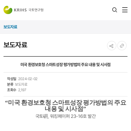
전
검색
열
레이어
보도자료
열기
보도자료
공유하기
URL
복사
미국 환경보호청 스마트성장 평가방법의 주요 내용 및 시사점
작성일
2024-02-02
분류
보도자료
조회수
2,197
“
미국 환경보호청 스마트성장 평가방법의 주요
내용 및 시사점
”
국토硏, 워킹페이퍼 23-16호 발간