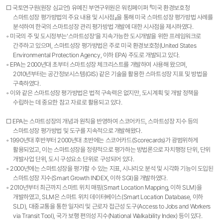
□ 국토연구원(원장 심교언) 유예진 부연구위원은 워킹페이퍼 『미국 환경보호청
스마트성장 평가방법의 주요 내용 및 시사점』을 통해 미국 스마트성장 평가방법 사례를
분석하여 한국의 스마트성장 관리 평가방법 개발에 대한 시사점을 제시하였다.
◦ 미국의 주 및 도시정부는‘스마트성장’을 지속가능한 도시개발을 위한 프레임워크로
간주하고 있으며, 스마트성장 평가방법은 주로 미국 환경보호청(United States
Environmental Protection Agency, 이하 EPA) 주도로 개발되고 있다.
◦ EPA는 2000년대 초부터 스마트성장 체크리스트를 개발하여 사용해 왔으며,
2010년부터는 공간정보시스템(GIS) 같은 기술을 활용한 스마트성장 지표 및 방법을
구축하였다.
◦ 이와 같은 스마트성장 평가방법은 법적 구속력은 없지만, 도시계획 및 개발 정책을
수립하는 데 중요한 참고 자료로 활용되고 있다.
□ EPA는 스마트성장의 개념과 원칙을 반영하여 스코어카드, 스마트성장 지수 등의
스마트성장 평가방법 및 도구를 지속적으로 개발해왔다.
◦ 1990년대 후반부터 2000년대 초반에는 스코어카드(Scorecards)가 광범위하게
활용되었고, 이는 스마트성장을 정량적으로 평가하는 방법론으로 자치행정 단위, 단위
개발사업 단위, 도시 구성요소 단위로 구성되어 있다.
◦ 2000년에는 스마트성장을 평가할 수 있는 지표, 시나리오 분석 및 시각화 기능이 도입된
스마트성장 지수(Smart Growth INDEX, 이하 SGI)을 개발하였다.
◦ 2010년부터 최근까지 스마트 위치 매핑(Smart Location Mapping, 이하 SLM)을
개발하였고, SLM은 스마트 위치 데이터베이스(Smart Location Database, 이하
SLD), 대중교통을 통한 일자리 및 근로자 접근성 도구(Access to Jobs and Workers
via Transit Tool), 국가 보행 편의성 지수(National Walkability Index) 등이 있다.