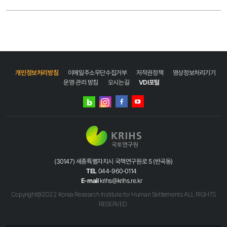
개인정보처리방침
이메일주소무단수집거부
저작권정책
영상정보처리기기
운영·관리 방침
오시는길
VDI포털
네이버
인스타그램
블로그
페이스북
유튜브
(30147) 세종특별자치시 국책연구원로 5 (반곡동)
TEL
044-960-0114
E-mail
krihs@krihs.re.kr
Copyright@2022 Korea Research Institute for Human Settlements ALL RIGHTS
RESERVED.