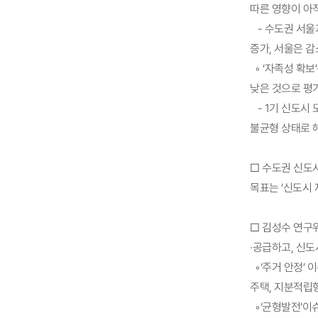
따른 영향이 아
- 수도권 서울
증가, 서울은 감
◦ ‘자족성 확
낮은 것으로 평
- 1기 신도시 
불균형 상태로 
□ 수도권 신도
목표는 ‘신도시 
□ 김성수 연구
·공급하고, 신
◦‘주거 안정’
주택, 지분적립
◦‘균형발전’이