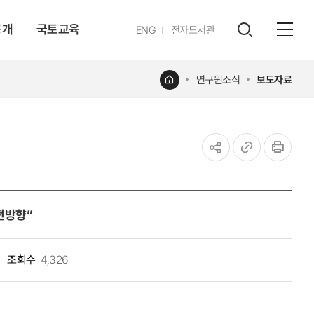
공개
국토교육
영문
ENG
전자도서관
전체
사이트
검색
열기
레이어
홈
연구원소식
보도자료
열기
공유하기
URL
인쇄
복사
전방향”
조회수
4,326