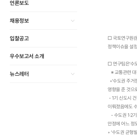
언론보도
채용정보
입찰공고
□ 국토연구원(
정책이슈을 설정
우수보고서 소개
□ 연구팀은‘수도
※ 교통관련 대
뉴스레터
◦‘수도권 주거
영향을 준 것으
- 1기 신도시
이뤄졌음에도 수
- 수도권 1·
안정에 어느 정
◦ ‘수도권 균형