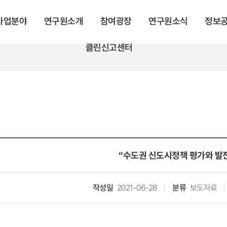
 사업분야
연구원소개
참여광장
연구원소식
정보
클린신고센터
“수도권 신도시정책 평가와 발
작성일
2021-06-28
분류
보도자료