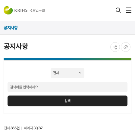
전
검색
열
레이어
공지사항
열기
공지사항
공유하기
URL
공지사항
복사
검색
검색
전체
865건
페이지
30
/
87