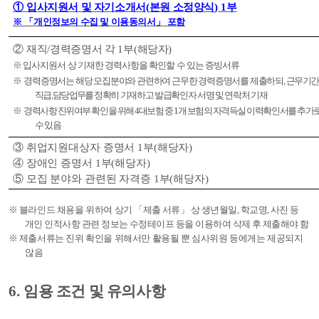
①
입사지원서 및 자기소개서
(
본원 소정양식
) 1
부
※ 「
개인정보의 수집 및 이용동의서
」
포함
②
재직
/
경력증명서 각
1
부
(
해당자
)
※
입사지원서 상 기재한 경력사항을 확인할 수 있는 증빙서류
※
경력증명서는 해당 모집분야와 관련하여 근무한 경력증명서를 제출하되
,
근무
기간
직급
,
담당업무를
정확히 기재하고 발급확인자 서명 및 연락처 기재
※
경력사항 진위여부 확인을 위해
4
대보험 중
1
개 보험의 자격득실 이력확인서를 추가
수 있음
③
취업지원대상자 증명서
1
부
(
해당자
)
④
장애인 증명서
1
부
(
해당자
)
⑤
모집 분야와 관련된 자격증
1
부
(
해당자
)
※
블라인드 채용을 위하여
상기
「
제출 서류
」
상 생년월일
,
학교명
,
사진 등
개인 인적사항 관련 정보는 수정테이프 등을 이용하여 삭제 후 제출해야 함
※
제출서류는 진위 확인을 위해서만 활용될 뿐 심사위원 등에게는 제공되지
않음
6.
임용 조건 및 유의사항