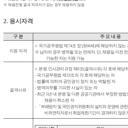
※
채용전형 결과 적격자가 없는 경우 채용하지 않음
2.
응시자격
구 분
주 요 내 용
○
국가공무원법 제
74
조 정년
(60
세
)
에 해당하지 않는 
지원 자격
※
남자의 경우 병역필 또는 면제자
.
단
,
채용일 이전 
가능한 자는 지원 가능
○
본원
인사관리규정 제
8
조
(
결격사유
)
각 호에 해당
-
국가공무원법 제
33
조의 각 호에 해당하는 자
-
법률에 의하여 공민권이 정지 또는 박탈된 자
-
병역의무를 기피한 사실이 있는 자
결격사유
-
최근
5
년 내 본원 및 다른 공공기관에서 부정한 방
채용이 취소된 자
-
「
부패방지 및 국민권익위원회의 설치와 운영에 관한
비위면직자로서 취업제한기간이 경과하지 않은 