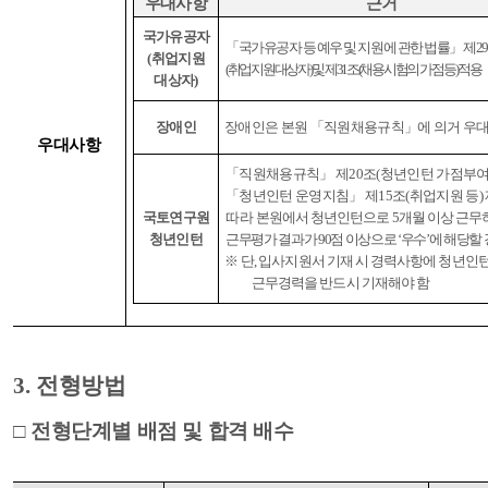
우대사항
근거
국가유공자
「
국가유공자 등 예우 및 지원에 관한 법률
」
제
29
(
취업지원
(
취업지원대상자
)
및 제
31
조
(
채용시험의 가점 등
)
적용
대상자
)
장애인
장애인은 본원
「
직원채용규칙
」
에 의거 우
우대사항
「
직원채용규칙
」
제
20
조
(
청년인턴 가점부
「
청년인턴 운영지침
」
제
15
조
(
취업지원 등
)
국토연구원
따라
본원에서 청년인턴으로
5
개월 이상 근무
청년인턴
근무평가 결과가
90
점 이상으로
‘
우수
’
에 해당할
※
단
,
입사지원서 기재 시 경력사항에 청년인
근무경력을 반드시 기재해야 함
3.
전형방법
□
전형단계별 배점 및 합격 배수