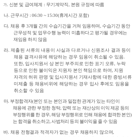
.
신분 및 급여체계
:
무기계약직
,
본원 규정에 따름
가
나
.
근무시간
: 06:30 ~ 15:30(
휴게시간 포함
)
다
.
채용
후
3
개월 간의 수습기간을 거쳐 임용하며
,
수습기간 동안
근무성적 및 업무수행 능력이 미흡하다고 평가될 경우에는
재임용 하지 않음
라
.
제출된 서류의 내용이 사실과 다르거나 신원조사 결과 등이
채용 결격사유에 해당하는 경우
임용이 취소될 수 있음
.
또한
,
입사지원서 상 본인 부주의로 인한 표기 오류
,
누락
등으로 인한 불이익은 지원자 본인 책임으로 하며
,
지원
자격의 허위 판명 및 입사지원서 기재사항에
대한 증빙서류
미제출 등 채용비위에 해당하는 경우 입사 후에도 임용을
취소할 수 있음
마
.
부정합격자
(
본인 또는 본인과 밀접한 관계가 있는 타인이
채용에 관한 부정한 청탁
,
압력 또는 재산
상의 이익 제공 등의
부정행위를 한 경우
,
해당 부정행위로 인해 채용에 합격한 본인
)
는 합격을 취소하고
,
사법처리 등의 불이익을 줄 수 있음
바
.
채용 전형결과 적격자가 없는 경우 채용하지 않으며
,