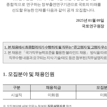
종합적으로 연구
하는 정부출연연구기관으로 국토의 미래를
선도할 유능한 인재를 다음과
같이 공개
모집합니다
.
2025
년
01
월
09
일
국토연구원장
1.
본 채용에서 최종합격자가 수행하게 될 직무는
“
준고령자 및 고령자 우
2.
본 채용은
「
국가직무능력표준을 활용한 블라인드 채용
」
방식을 따르
직무수행 내용과 요구되는 지식
·
기술
·
태도 등은 첨부된
[
직무설명자료
1.
모집분야 및 채용인원
구분
채용직급
모집
시설직
미화원
미
※
모집분야별 세부 업무는 첨부된
직무설명자료
참조