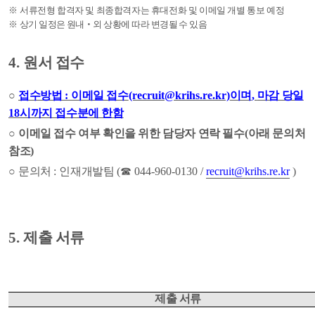
※
서류전형 합격자 및 최종합격자는 휴대전화 및 이메일 개별 통보 예정
※
상기 일정은 원내
‧
외 상황에 따라 변경될 수 있음
4.
원서 접수
○
접수방법
:
이메일 접수
(recruit@krihs.re.kr)
이며
,
마감 당일
18
시까지 접수분에 한함
○
이메일 접수 여부 확인을 위한 담당자 연락 필수
(
아래 문의처
참조
)
○
문의처
:
인재개발팀
(
☎
044-960-0130 /
recruit@krihs.re.kr
)
5.
제출 서류
제출 서류