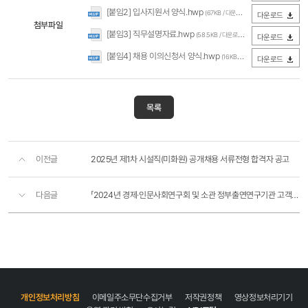
[붙임2] 입사지원서 양식.hwp
(67KB / 다운로드 307회)
다운로드
첨부파일
[붙임3] 직무설명자료.hwp
(58.5KB / 다운로드 280회)
다운로드
[붙임4] 채용 이의신청서 양식.hwp
(16KB / 다운로드 262회)
다운로드
목록
이전글
2025년 제1차 시설직(미화원) 공개채용 서류전형 합격자 공고
다음글
「2024년 경제·인문사회연구회 및 소관 정부출연연구기관 고객만족도 조사」 관련 개인정보 목적 외..
개인정보처리방침
이메일주소무단수집거부
저작권정책
영상정보처리기기