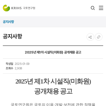
전
검색
열
레이어
공지사항
열기
공지사항
공유하기
URL
복사
2025년 제1차 시설직(미화원) 공개채용 공고
작성일
2025-01-09
조회수
2,908
2025
년 제
1
차 시설직
(
미화원
)
공개채용 공고
국토연구원은 국토의 이용
·
개발
·
보전에 관한 정책을