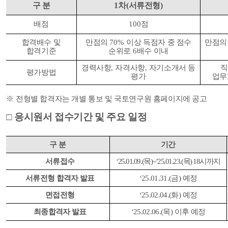
구 분
1
차
(
서류전형
)
배점
100
점
합격배수 및
만점의
70%
이상 득점자 중 점수
만점
합격기준
순위로
6
배수 이내
경력사항
,
자격사항
,
자기소개서 등
직
평가방법
평가
업무
※
전형별 합격자는 개별 통보 및 국토연구원 홈페이지에 공고
□
응시원서 접수기간 및 주요 일정
구 분
기간
서류접수
‘25.01.09.(
목
)~’25.01.23.(
목
) 18
시까지
서류전형 합격자 발표
‘25.01.31.(
금
)
예정
면접전형
‘25.02.04.(
화
)
예정
최종합격자 발표
‘25.02.06.(
목
)
이후 예정