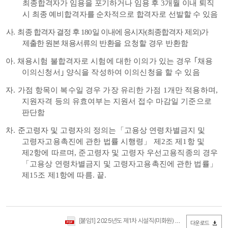
최종합격자가 임용을 포기하거나 임용 후
3
개월 이내 퇴직
시 최종 예비합격자를 순차적으로 합격자로 선발할 수 있음
사
.
최종 합격자 결정 후
180
일 이내에 응시자
(
최종합격자 제외
)
가
제출한 원본 채용서류의
반환을 요청할 경우 반환함
아
.
채용시험 불합격자로 시험에 대한 이의가 있는 경우
｢
채용
이의신청서
｣
양식을 작성하여 이의신청을 할 수 있음
자
.
가점 항목이 복수일 경우 가장 유리한 가점
1
개만 적용하며
,
지원자격 등의 유효여부는 지원서 접수 마감일 기준으로
판단함
차
.
준고령자 및 고령자의 정의는
「
고용상 연령차별금지 및
고령자고용촉진에 관한 법률 시행령
」
제
2
조 제
1
항 및
제
2
항에 따르며
,
준고령자 및 고령자 우선고용직종의 경우
「
고용상 연령차별금지 및 고령자고용촉진에 관한 법률
」
제
15
조 제
1
항에 따름
.
끝
.
[붙임1] 2025년도 제1차 시설직(미화원) 공개채용 공고문.pdf
(
다운로드