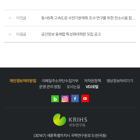
이전글
동서5축 고속도로 사전기본계획 조사 연구를 위한 컨소시움 참여 요청 공고문
다음글
공간정보 융복합 특성화대학원 모집 공고
개인정보처리방침
이메일주소무단수집거부
저작권정책
영상정보처리기기
운영·관리 방침
오시는길
VDI포털
네이버
인스타그램
블로그
페이스북
유튜브
(30147) 세종특별자치시 국책연구원로 5 (반곡동)