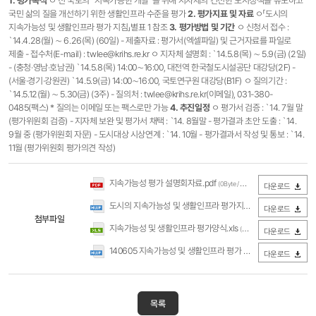
1. 평가목적
ㅇ 전 국토의 “지속가능한 개발”을 위해 지자체의 건전한 도시정책을 유도하고
국민 삶의 질을 개선하기 위한 생활인프라 수준을 평가
2. 평가지표 및 자료
ㅇ「도시의
지속가능성 및 생활인프라 평가 지침」별표 1 참조
3. 평가방법 및 기간
ㅇ 신청서 접수 :
`14.4.28(월) ∼ 6.26(목) (60일) - 제출자료 : 평가서(엑셀파일) 및 근거자료를 파일로
제출 - 접수처(E-mail) : twlee@krihs.re.kr ㅇ 지자체 설명회 : `14.5.8(목) ∼ 5.9(금) (2일)
- (충청·영남·호남권) `14.5.8(목) 14:00∼16:00, 대전역 한국철도시설공단 대강당(2F) -
(서울·경기·강원권) `14.5.9(금) 14:00∼16:00, 국토연구원 대강당(B1F) ㅇ 질의기간 :
`14.5.12(월) ∼ 5.30(금) (3주) - 질의처 : twlee@krihs.re.kr(이메일), 031-380-
0485(팩스) * 질의는 이메일 또는 팩스로만 가능
4. 추진일정
ㅇ 평가서 검증 : `14. 7월 말
(평가위원회 검증) - 지자체 보완 및 평가서 채택 : `14. 8월말 - 평가결과 초안 도출 : `14.
9월 중 (평가위원회 자문) - 도시대상 시상연계 : `14. 10월 - 평가결과서 작성 및 통보 : `14.
11월 (평가위원회 평가의견 작성)
지속가능성 평가 설명회자료.pdf
(0Byte / 다운로드 397회)
다운로드
도시의 지속가능성 및 생활인프라 평가지침.hwp
(0Byte / 다운로드
다운로드
첨부파일
지속가능성 및 생활인프라 평가양식.xls
(0Byte / 다운로드 374회)
다운로드
140605 지속가능성 및 생활인프라 평가 Q&A 모음.hwp
(0Byt
다운로드
목록