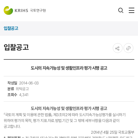
전
검색
열
레이어
입찰공고
열기
입찰공고
공유하기
URL
복사
도시의 지속가능성 및 생활인프라 평가 시행 공고
작성일
2014-06-03
분류
위탁공고
조회수
4,341
도시의 지속가능성 및 생활인프라 평가 시행 공고
「국토의 계획 및 이용에 관한 법률」 제3조의2에 따라 도시지속가능성평가를 실시하기
위하여 평가의 목적, 평가 지표․자료․방법․기간 및 그 밖에 세부사항을 다음과 같이
공고합니다.
2014년 4월 25일 국토교통부