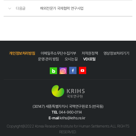
다음글
해외전문가 국제협력 연구사업
개인정보처리방침
이메일주소무단수집거부
저작권정책
영상정보처리기기
운영·관리 방침
오시는길
VDI포털
네이버
인스타그램
블로그
페이스북
유튜브
(30147) 세종특별자치시 국책연구원로 5 (반곡동)
TEL
044-960-0114
E-mail
krihs@krihs.re.kr
Copyright@2022 Korea Research Institute for Human Settlements ALL RIGHTS
RESERVED.