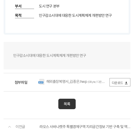
부서
도시 연구 본부
목적
인구감소시대에 대응한 도시계획체계 개편방안 연구
인구감소시대에 대응한 도시계획체계 개편방안 연구
해외출장복명서_김중은.hwp
첨부파일
(0Byte / 다운로드 315회)
다운로드
목록
이전글
라오스 사바나켓주 특별경제구역 지리공간정보 기반 구축 및 역량강화사업