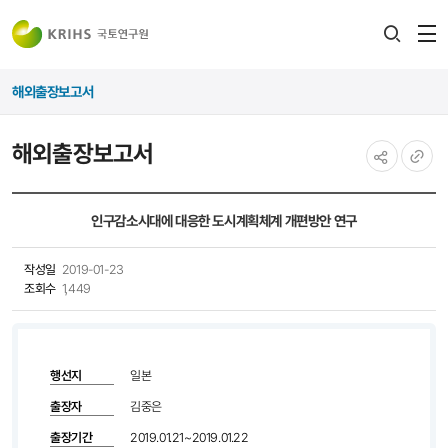
전
검색
열
레이어
해외출장보고서
열기
해외출장보고서
공유하기
URL
복사
인구감소시대에 대응한 도시계획체계 개편방안 연구
작성일
2019-01-23
조회수
1,449
행선지
일본
출장자
김중은
출장기간
2019.01.21~2019.01.22