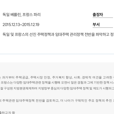
독일 베를린, 프랑스 파리
출장자
2015.12.13~2015.12.19
부서
독일 및 프랑스의 선진 주택정책과 임대주택 관리정책 전반을 파악하고 
는 과거부터 주택공급
,
주택시장 안정
,
주거복지 향상
,
사회
․
경제적 여건을 고려한 
 프랑스는 다양한 임대주택관련 정책을 시행해 오면서 많은 경험과 그에 기반한 정책 
 잘 구성된 지방분권체제하여 지방정부 중심의 다양한 임대주택 정책 및 제도가 시행되
의 주택관련 임대주택정책 전반을 검토하고
,
더 나아가 구체적인 주요 정책의 추진
출하고자 함