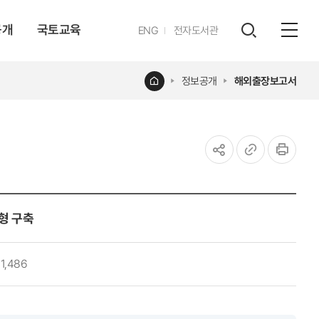
공개
국토교육
영문
ENG
전자도서관
전체
사이트
검색
열기
레이어
홈
정보공개
해외출장보고서
열기
공유하기
URL
인쇄
복사
형 구축
1,486