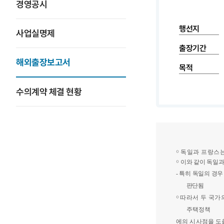
경영공시
행선지
사업실명제
출장기간
해외출장보고서
목적
수의계약 체결 현황
￮
독일과 프랑스
￮
이와 같이 독일과
-
특히 독일의 경우
판단됨
￮
따라서 두 국가
주택정책
에의 시사점을 도