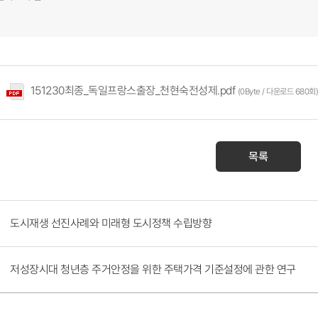
151230최종_독일프랑스출장_천현숙전성제.pdf
(0Byte / 다운로드 680회)
목록
도시재생 선진사례와 미래형 도시정책 수립방향
저성장시대 청년층 주거안정을 위한 주택가격 기준설정에 관한 연구