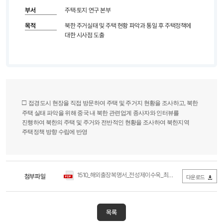
부서
주택·토지 연구 본부
목적
북한 주거실태 및 주택 현황 파악과 통일 후 주택정책에
대한 시사점 도출
□
접경도시 현장
을 직접 방문하여 주택 및 주거지 현황을 조사하고
,
북한
주택 실태 파악을 위해 중국 내 북한 관련업계 종사자와 인터뷰를
진행하여 북한의 주택 및 주거와 전반적인 현황을 조사하여 북한지역
주택정책 방향 수립에 반영
1510_해외출장복명서_전성제이수욱_최종.pdf
첨부파일
(0Byte / 다운로드 35
다운로드
목록