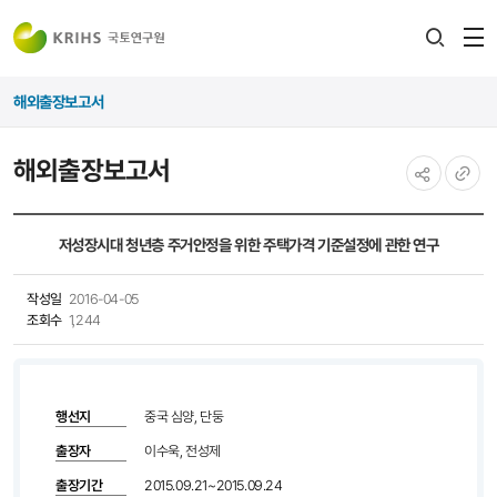
전
검색
열
레이어
해외출장보고서
열기
해외출장보고서
공유하기
URL
복사
저성장시대 청년층 주거안정을 위한 주택가격 기준설정에 관한 연구
작성일
2016-04-05
조회수
1,244
행선지
중국 심양, 단둥
출장자
이수욱, 전성제
출장기간
2015.09.21~2015.09.24