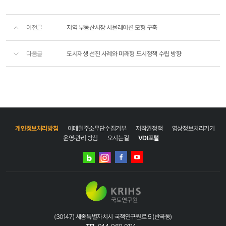
이전글
지역 부동산시장 시뮬레이션 모형 구축
다음글
도시재생 선진 사례와 미래형 도시정책 수립 방향
개인정보처리방침
이메일주소무단수집거부
저작권정책
영상정보처리기기
운영·관리 방침
오시는길
VDI포털
네이버
인스타그램
블로그
페이스북
유튜브
(30147) 세종특별자치시 국책연구원로 5 (반곡동)