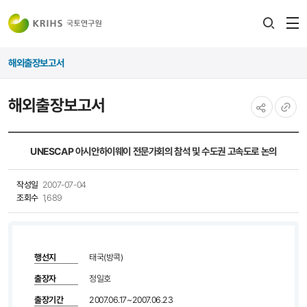
전
검색
열
레이어
해외출장보고서
열기
해외출장보고서
공유하기
URL
복사
UNESCAP 아시안하이웨이 전문가회의 참석 및 수도권 고속도로 논의
작성일
2007-07-04
조회수
1,689
행선지
태국(방콕)
출장자
정일호
출장기간
2007.06.17~2007.06.23