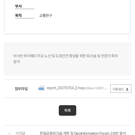
부서
목적
교통연구
아사안 하이웨이 주요 노선 및 도로안전 향상을 위한 워크숍 및 전문가 회의
참석
report_20070704_3.hwp
첨부파일
(0Byte / 다운로드 258회)
다운로드
목록
이전글
한일공동워크숍 개최 및 GeoInformation Forum 2007 참석