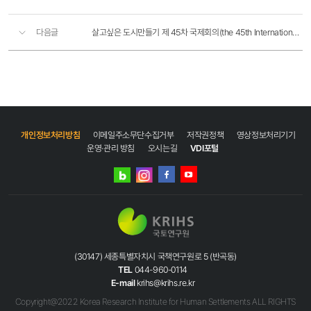
다음글
살고싶은 도시만들기 제 45차 국제회의(the 45th International Making Cities Livable Conference) 참가 및..
개인정보처리방침
이메일주소무단수집거부
저작권정책
영상정보처리기기
운영·관리 방침
오시는길
VDI포털
네이버
인스타그램
블로그
페이스북
유튜브
(30147) 세종특별자치시 국책연구원로 5 (반곡동)
TEL
044-960-0114
E-mail
krihs@krihs.re.kr
Copyright@2022 Korea Research Institute for Human Settlements ALL RIGHTS