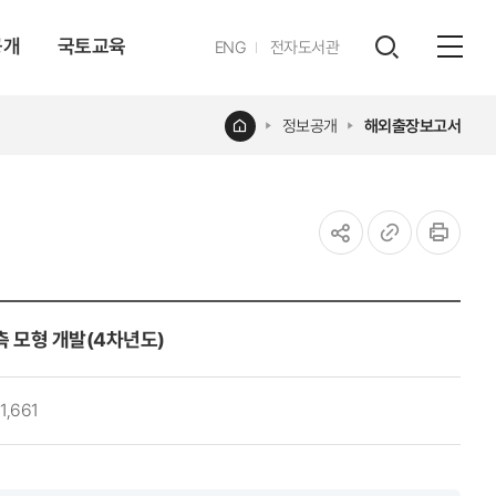
공개
국토교육
영문
ENG
전자도서관
전체
사이트
검색
열기
레이어
홈
정보공개
해외출장보고서
열기
공유하기
URL
인쇄
복사
측 모형 개발(4차년도)
1,661