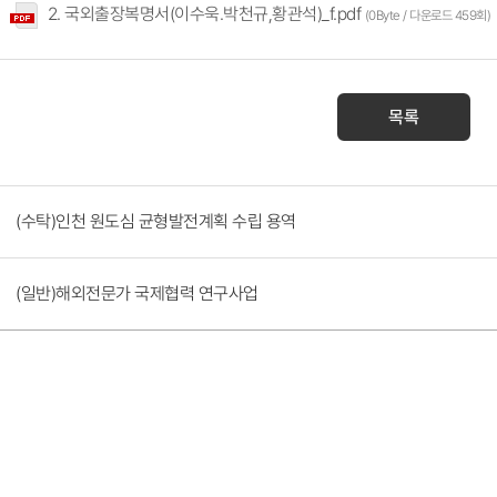
2. 국외출장복명서(이수욱.박천규,황관석)_f.pdf
(0Byte / 다운로드 459회)
목록
(수탁)인천 원도심 균형발전계획 수립 용역
(일반)해외전문가 국제협력 연구사업