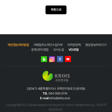
목록으로
개인정보처리방침
이메일주소무단수집거부
저작권정책
영상정보처리기기
운영·관리 방침
오시는길
VDI포털
네이버
인스타그램
블로그
페이스북
유튜브
(30147) 세종특별자치시 국책연구원로 5 (반곡동)
TEL
044-960-0114
E-mail
krihs@krihs.re.kr
Copyright@2022 Korea Research Institute for Human Settlements ALL RIGHTS
RESERVED.