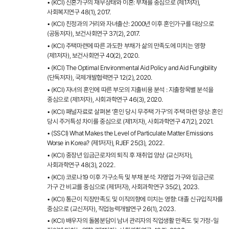
• (KCI) 신혼가구의 재무상태와 이혼: 부채를 중심으로 (제1저자),
사회복지연구 48(1), 2017.
• (KCI) 친정과의 거리와 자녀출산: 2000년 이후 혼인가구를 대상으로
(공동저자), 보건사회연구 37(2), 2017.
• (KCI) 주택마련에 따른 과도한 부채가 삶의 만족도에 미치는 영향
(제1저자), 보건사회연구 40(2), 2020.
• (KCI) The Optimal Environmental Aid Policy and Aid Fungibility
(단독저자), 국제개발협력연구 12(2), 2020.
• (KCI) 자녀의 혼인에 따른 부모의 지출비용 분석 : 지출항목별 분석을
중심으로 (제1저자), 사회과학연구 46(3), 2020.
• (KCI) 패널자료로 살펴본 ‘혼인 당시 무주택 가구’의 주택 마련 양상: 혼인
당시 주거특성 차이를 중심으로 (제1저자), 사회과학연구 47(2), 2021.
• (SSCI) What Makes the Level of Particulate Matter Emissions
Worse in Korea? (제1저자), RJEF 25(3), 2022.
• (KCI) 중장년 임금근로자의 퇴직 후 재취업 양상 (교신저자),
사회과학연구 48(3), 2022.
• (KCI) 코로나19 이후 가구소득 및 부채 분석: 자영업 가구와 임금근로
가구 간 비교를 중심으로 (제1저자), 사회과학연구 35(2), 2023.
• (KCI) 통근이 직장만족도 및 이직의향에 미치는 영향: 대졸 신규입직자를
중심으로 (교신저자), 직업능력개발연구 26(1), 2023.
• (KCI) 배우자의 돌봄분담이 남녀 관리자의 직업생활 만족도 및 가정-일