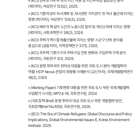
• (KCI) 한부모가족 부·모의 시간 사용 및 시간부족감 결정요인 분석
(제1저자), 여성연구 125(2), 2025.
• (KCI) 기혼여성의 자녀계획 및 자녀관련 가치관이 첫 자녀 출산에 미치는
영향 (제1저자), 여성연구 126(3), 2025.
• (KCI) 배우자 특성이 노인의 노동시장 참여 및 개인소득에 미치는 영향
(제1저자), 사회과학연구 38(2), 2026.
• (KCI) 주택가격이 합계출산율에 미치는 영향: 시군구 단위 분석을
중심으로 (공동저자), 지역정책연구 37(1), 2026.
• (KCI) 무주택 기혼가구의 주택구입 전후 변화와 구입주택 가액 분석
(제1저자), 국토연구 129, 2026.
• (KCI) 분쟁 취약국의 취약성 대응을 위한 국토·도시 분야 개발협력의
역할: HDP Nexus 관점의 유형별 사례분석 (교신저자), 국제개발협력연구
18(2), 2026
• (Working Paper) 기후변화 대응을 위한 국토·도시 부문 국제개발협력
사업평가 시사점, WP24-18, 국토연구원, 2024.
• (국토정책 Brief) 분쟁 취약국 대상 국토·도시 부문 개발협력 방안,
국토정책Brief No.1059, 국토연구원, 2026.
• (원고) The Era of Climate Refugees: Global Discourse and Policy
Implications, Global Environmental Issues 6, Korea Environment
Institute. 2025.