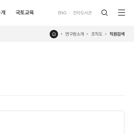
공개
국토교육
영문
ENG
전자도서관
전체
사이트
검색
열기
레이어
홈
연구원소개
조직도
직원검색
열기