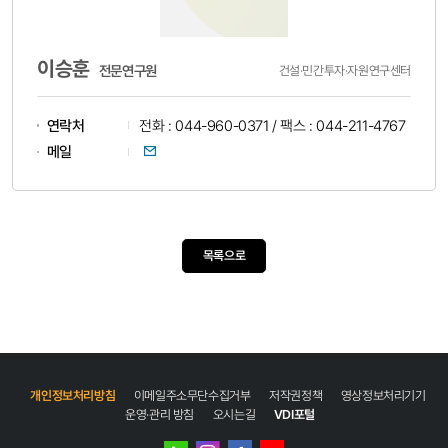
이승훈
전문연구원
건설·민간투자·자원연구센터
연락처
전화 : 044-960-0371 / 팩스 : 044-211-4767
이메일
메일
목록으로
개인정보처리방침
이메일주소무단수집거부
저작권정책
영상정보처리기기
운영·관리 방침
오시는길
VDI포털