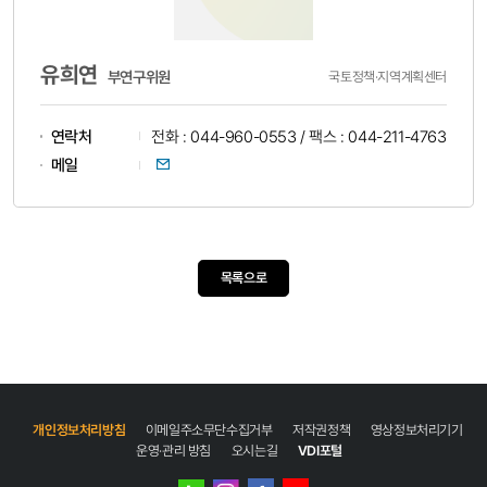
유희연
부연구위원
국토정책·지역계획센터
연락처
전화 : 044-960-0553 / 팩스 : 044-211-4763
이메일
메일
목록으로
개인정보처리방침
이메일주소무단수집거부
저작권정책
영상정보처리기기
운영·관리 방침
오시는길
VDI포털