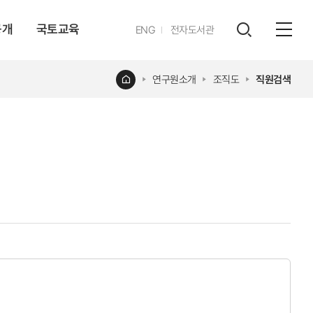
공개
국토교육
영문
ENG
전자도서관
전체
사이트
검색
열기
레이어
홈
연구원소개
조직도
직원검색
열기