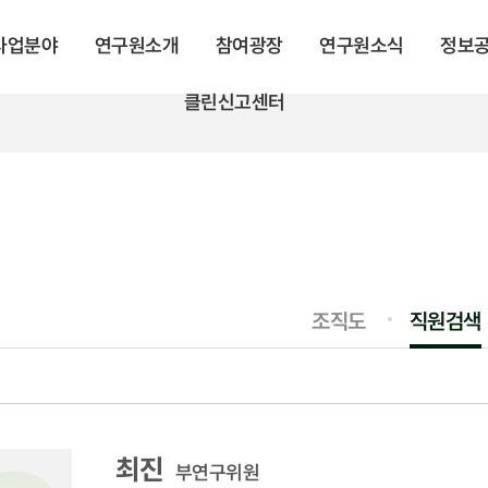
 사업분야
연구원소개
참여광장
연구원소식
정보
클린신고센터
조직도
직원검색
최진
부연구위원