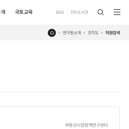
공개
국토교육
영문
ENG
전자도서관
전체
사이트
검색
열기
레이어
홈
연구원소개
조직도
직원검색
열기
부동산시장정책연구센터