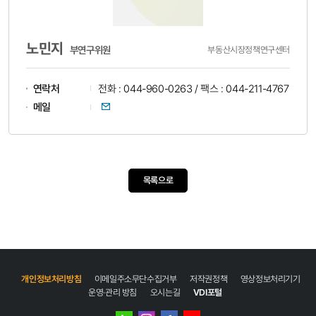
노민지
부연구위원
부동산시장정책연구센터
연락처
전화 : 044-960-0263 / 팩스 : 044-211-4767
이메일
메일
목록으로
개인정보처리방침
이메일주소무단수집거부
저작권정책
영상정보처리기기
운영·관리 방침
오시는길
VDI포털