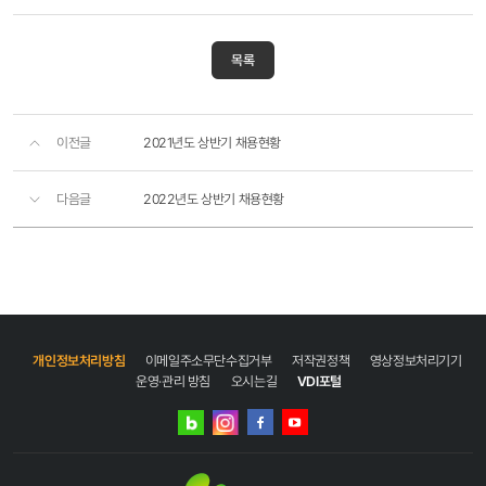
목록
이전글
2021년도 상반기 채용현황
다음글
2022년도 상반기 채용현황
개인정보처리방침
이메일주소무단수집거부
저작권정책
영상정보처리기기
운영·관리 방침
오시는길
VDI포털
네이버
인스타그램
블로그
페이스북
유튜브