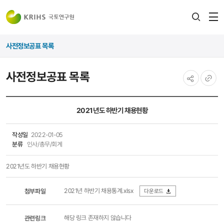
전
검색
열
레이어
사전정보공표 목록
열기
사전정보공표 목록
공유하기
URL
복사
2021년도 하반기 채용현황
작성일
2022-01-05
분류
인사/총무/회계
2021년도 하반기 채용현황
2021년 하반기 채용통계.xlsx
첨부파일
다운로드
관련링크
해당 링크 존재하지 않습니다