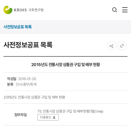
전
검색
열
레이어
사전정보공표 목록
열기
사전정보공표 목록
공유하기
URL
복사
2015년도 전통시장 상품권 구입 및 배부 현황
작성일
2016-01-26
분류
인사/총무/회계
​2015년도 전통시장 상품권 구입 및 배부 현황​
75. 전통시장 상품권 구입 및 배부현황(1월).hwp
첨부파일
다운로드