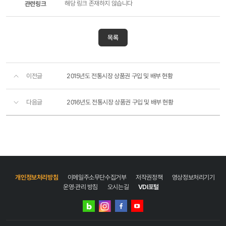
관련링크
해당 링크 존재하지 않습니다
목록
이전글
2015년도 전통시장 상품권 구입 및 배부 현황
다음글
2016년도 전통시장 상품권 구입 및 배부 현황
개인정보처리방침
이메일주소무단수집거부
저작권정책
영상정보처리기기
운영·관리 방침
오시는길
VDI포털
네이버
인스타그램
블로그
페이스북
유튜브