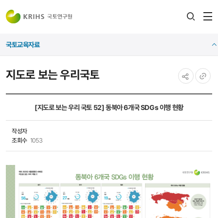
전
검색
열
레이어
국토교육자료
열기
지도로 보는 우리국토
공유하기
URL
복사
[지도로 보는 우리 국토 52] 동북아 6개국 SDGs 이행 현황
작성자
조회수
1053