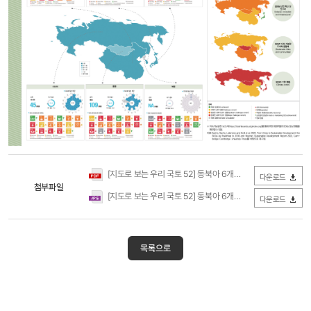
국토
2023년
[지도로 보는 우리 국토 52] 동북아 6개국 SDGs 이행 현황.PDF
다운로드
4월호
첨부파일
(통권
[지도로 보는 우리 국토 52] 동북아 6개국 SDGs 이행 현황.jpg
다운로드
498호)
지도로
보는
우리
목록으로
국토
국토연구원
KRIHS
동북아
6개국