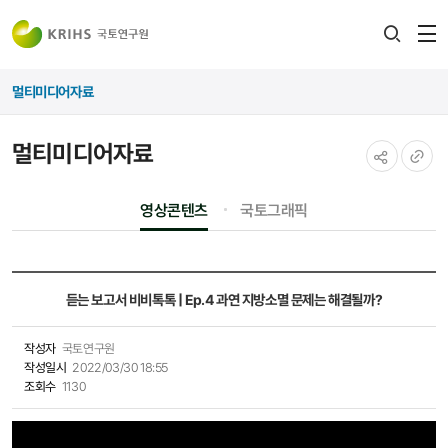
전
검색
열
레이어
멀티미디어자료
열기
멀티미디어자료
공유하기
URL
영상콘텐츠
국토그래픽
복사
듣는 보고서 비비톡톡 | Ep.4 과연 지방소멸 문제는 해결될까?
작성자
국토연구원
작성일시
2022/03/30 18:55
조회수
1130