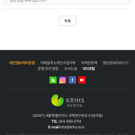
많은 관심 부탁드립니다~!
▶ 국토연구원 유튜브 채널 이동
:
https://www.youtube.com/channel/UC0gN8lFykfFoD4EmpO3RuFg
목록
개인정보처리방침
이메일주소무단수집거부
저작권정책
영상정보처리기기
운영·관리 방침
오시는길
VDI포털
네이버
인스타그램
블로그
페이스북
유튜브
(30147) 세종특별자치시 국책연구원로 5 (반곡동)
TEL
044-960-0114
E-mail
krihs@krihs.re.kr