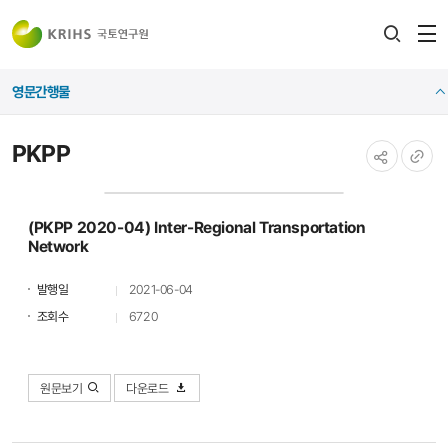
전
검색
열
레이어
영문간행물
열기
PKPP
공유하기
URL
복사
(PKPP 2020-04) Inter-Regional Transportation
Network
발행일
2021-06-04
조회수
6720
원문보기
다운로드