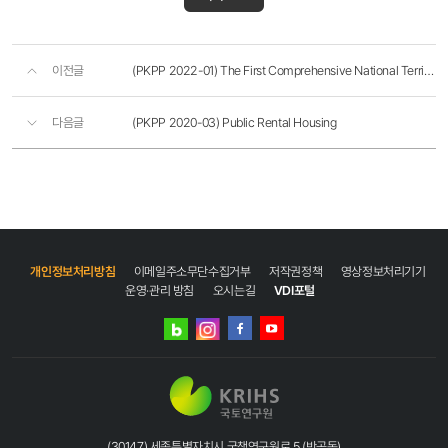
이전글
(PKPP 2022-01) The First Comprehensive National Territorial Plan (1972-1981)
다음글
(PKPP 2020-03) Public Rental Housing
개인정보처리방침
이메일주소무단수집거부
저작권정책
영상정보처리기기
운영·관리 방침
오시는길
VDI포털
네이버
인스타그램
블로그
페이스북
유튜브
(30147) 세종특별자치시 국책연구원로 5 (반곡동)