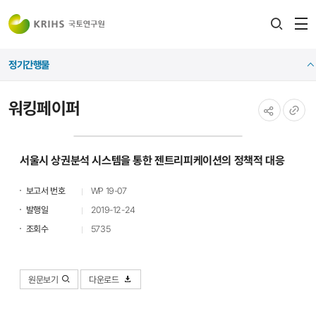
전
검색
열
레이어
정기간행물
열기
워킹페이퍼
공유하기
URL
복사
서울시 상권분석 시스템을 통한 젠트리피케이션의 정책적 대응
보고서 번호
WP 19-07
발행일
2019-12-24
조회수
5735
원문보기
다운로드