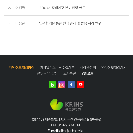
이전글
2040년 장래인구 분포 전망 연구
다음글
민관협력을 통한 빈집 관리 및 활용 사례 연구
개인정보처리방침
이메일주소무단수집거부
저작권정책
영상정보처리기기
운영·관리 방침
오시는길
VDI포털
네이버
인스타그램
블로그
페이스북
유튜브
(30147) 세종특별자치시 국책연구원로 5 (반곡동)
TEL
044-960-0114
E-mail
krihs@krihs.re.kr