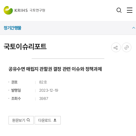
전
검색
열
레이어
정기간행물
열기
국토이슈리포트
공유하기
URL
복사
공유수면 매립지 관할권 결정 관련 이슈와 정책과제
권호
82호
발행일
2023-12-19
조회수
3987
원문보기
다운로드