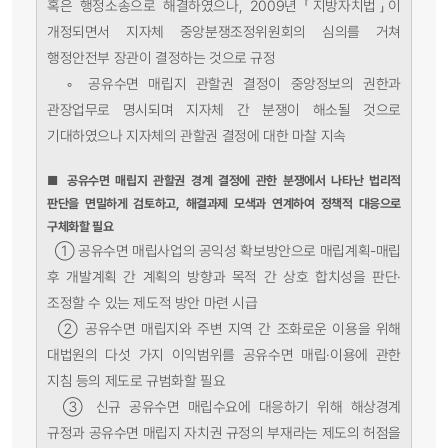
혹은 행정소송으로 해결하였으나, 2009년 「지방자치법」이
개정되면서 지자체 중앙분쟁조정위원회의 심의를 거쳐
행정안전부 장관이 결정하는 것으로 규정
◦
공유수면 매립지 관할권 결정이 중앙정보의 권한과
관장업무로 명시되며 지자체 간 분쟁이 해소될 것으로
기대하였으나 지자체의 관할권 결정에 대한 마찰 지속
■
공유수면 매립지 관할권 경계 결정에 관한 분쟁에서 나타난 법리적
판단을 면밀하게 검토하고, 해결과제 모색과 연계하여 정책적 대응으로
구체화할 필요
①
공유수면 매립사업의 공익성 확보방안으로 매립계획-매립
후 개발계획 간 계획의 방향과 목적 간 상호 합치성을 판단·
조정할 수 있는 제도적 방안 마련 시급
②
공유수면 매립지와 주변 지역 간 조화로운 이용을 위해
대법원의 다섯 가지 이익범위를 공유수면 매립·이용에 관한
지침 등의 제도로 규범화할 필요
③
신규 공유수면 매립수요에 대응하기 위해 해상경계
규정과 공유수면 매립지 자치권 규정의 부재라는 제도의 허점을