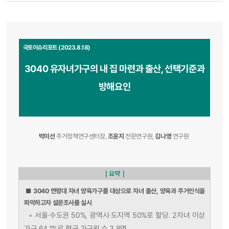
국토이슈리포트 (2023.8.18)
3040 유자녀가구의 내 집 마련과 출산, 선택기준과
방해요인
박미선
주거정책연구센터장,
조윤지
전문연구원,
김나영
연구원
｜요약｜
■
3040 연령대 자녀 양육가구를 대상으로 자녀 출산, 양육과 주거인식을
파악하고자 설문조사를 실시
◦ 서울·수도권 50%, 광역시·도지역 50%로 할당. 2자녀 이상
가구 64.1%로 평균 가구원 수 3.8명