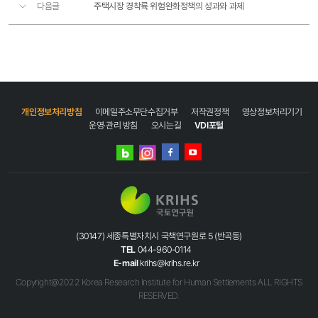
다음글
주택시장 경착륙 위험완화정책의 성과와 과제
개인정보처리방침
이메일주소무단수집거부
저작권정책
영상정보처리기기
운영·관리 방침
오시는길
VDI포털
네이버
인스타그램
블로그
페이스북
유튜브
(30147) 세종특별자치시 국책연구원로 5 (반곡동)
TEL
044-960-0114
E-mail
krihs@krihs.re.kr
Copyright@2022 Korea Research Institute for Human Settlements ALL RIGHTS
RESERVED.