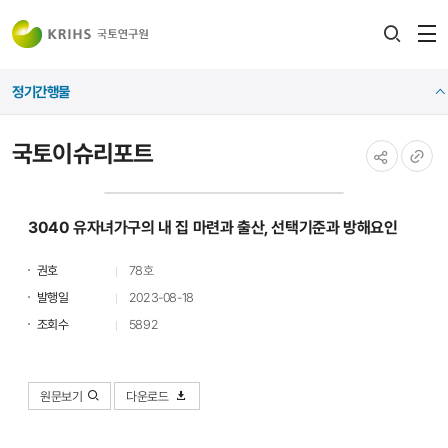
전
검색
열
레이어
정기간행물
열기
국토이슈리포트
공유하기
URL
복사
3040 유자녀가구의 내 집 마련과 출산, 선택기준과 방해요인
권호
78호
발행일
2023-08-18
조회수
5892
원문보기
다운로드