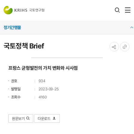
전
검색
열
레이어
정기간행물
열기
국토정책 Brief
공유하기
URL
복사
프랑스 균형발전의 가치 변화와 시사점
권호
934
발행일
2023-09-25
조회수
4160
원문보기
다운로드