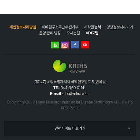
개인정보처리방침
이메일주소무단수집거부
저작권정책
영상정보처리기기
운영·관리 방침
오시는길
VDI포털
네이버
인스타그램
블로그
페이스북
유튜브
(30147) 세종특별자치시 국책연구원로 5 (반곡동)
TEL
044-960-0114
E-mail
krihs@krihs.re.kr
Copyright@2022 Korea Research Institute for Human Settlements ALL RIGHTS
RESERVED.
관련사이트 바로가기