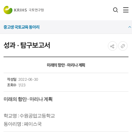
전
검색
열
레이어
중고생 국토교육 동아리
열기
성과 · 탐구보고서
공유하기
URL
복사
미래의 항만 · 마리나 계획
작성일
2022-06-30
조회수
1,123
미래의 항만 · 마리나 계획
학교명 : 수원공업고등학교
동아리명 : 페이스국