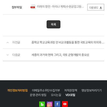
미래의 항만 · 마리나 계획(수원공업고등학교).pdf
첨부파일
(624.12KB / 다
다운로드
목록
이전글
중학교 학교교육과정 안 비교과활동을 통한 국토교육의 의의와 필요성에 대한 제언
다음글
세종의 과거와 현재 그리고, 국토 균형개발의 중요성
개인정보처리방침
이메일주소무단수집거부
저작권정책
영상정보처리기기
운영·관리 방침
오시는길
VDI포털
네이버
인스타그램