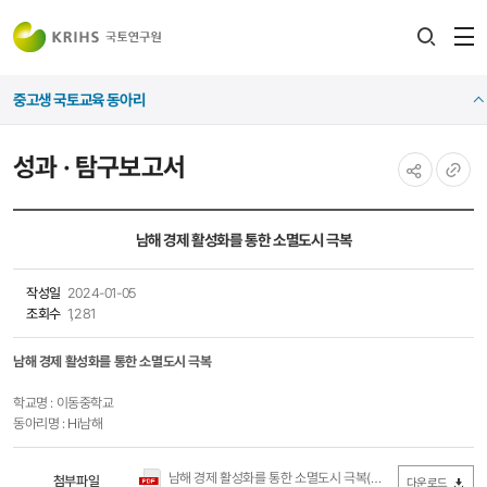
전
검색
열
레이어
중고생 국토교육 동아리
열기
성과 · 탐구보고서
공유하기
URL
복사
남해 경제 활성화를 통한 소멸도시 극복
작성일
2024-01-05
조회수
1,281
남해 경제 활성화를 통한 소멸도시 극복
학교명 : 이동중학교
동아리명 : Hi남해
남해 경제 활성화를 통한 소멸도시 극복(이동중학교).pdf
첨부파일
(4.95
다운로드