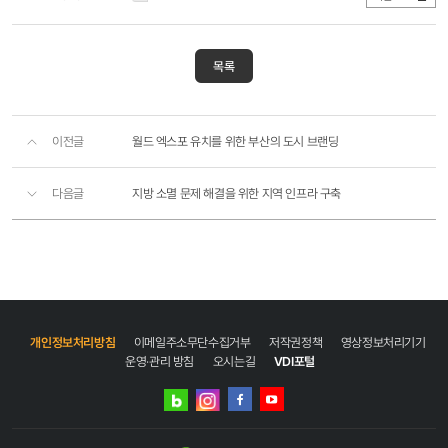
목록
이전글
월드 엑스포 유치를 위한 부산의 도시 브랜딩
다음글
지방 소멸 문제 해결을 위한 지역 인프라 구축
개인정보처리방침
이메일주소무단수집거부
저작권정책
영상정보처리기기
운영·관리 방침
오시는길
VDI포털
네이버
인스타그램
블로그
페이스북
유튜브