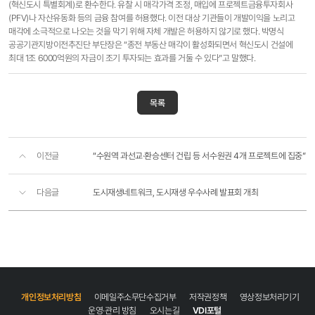
(혁신도시 특별회계)로 환수한다. 유찰 시 매각가격 조정, 매입에 프로젝트금융투자회사
(PFV)나 자산유동화 등의 금융 참여를 허용했다. 이전 대상 기관들이 개발이익을 노리고
매각에 소극적으로 나오는 것을 막기 위해 자체 개발은 허용하지 않기로 했다. 박명식
공공기관지방이전추진단 부단장은 “종전 부동산 매각이 활성화되면서 혁신도시 건설에
최대 1조 6000억원의 자금이 조기 투자되는 효과를 거둘 수 있다”고 말했다.
목록
이전글
“수원역 과선교·환승센터 건립 등 서수원권 4개 프로젝트에 집중”
다음글
도시재생네트워크, 도시재생 우수사례 발표회 개최
개인정보처리방침
이메일주소무단수집거부
저작권정책
영상정보처리기기
운영·관리 방침
오시는길
VDI포털