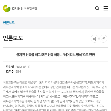
전
검색
열
레이어
언론보도
열기
언론보도
공유하기
URL
복사
금지된 건축물 빼고 모든 건축 허용… ‘네거티브 방식’으로 전환
작성일
2013-07-12
조회수
984
국토교통부는 이르면 내년부터 도시 지역 가운데 상업·준주거·준공업지역, 비도시지역의
계획관리지역 등 4개 지역에서는 법에서 정한 건축물을 빼고는 자유롭게 짓도록 했다. 입지
규제가 법에서 열거한 건축물만 지을 수 있게 하는 ‘포지티브’ 방식에서, 금지한 건축물을
빼고는 모든 입지를 허용하는 ‘네거티브’ 방식으로 바뀌는 것이다. 이에 따라 앞으로
계획관리지역에는 아파트, 음식점·숙박시설(조례 금지 지역), 공해공장, 3000㎡ 이상
판매시설, 업무시설, 위락시설 등을 뺀 나머지 건축물이 모두 들어설 수 있게 된다. 신도시·
보금자리주택지구의 지원시설 용지를 도시첨단산업단지로 중복 지정하는 것이 가능해진다.