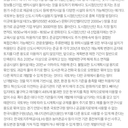
정보통신기업, 벤처시설이 들어서는 것을 유도하기 위해서다. 도시첨단산단 토지는 조성
원가 수준으로 제공돼 신도시 등에 벤처시설 등 다양한 시설의 유치가 가능해진다는 얘기다.
국토부는 동탄2 신도시 자족시설용지 일부를 도시첨단산단으로 중복 지정할 방침이다.
이곳에 들어설 테크노밸리(155만 4000㎡)·문화디자인밸리(12만 2000㎡) 땅을 조성
원가로 공급하면 기업 부담이 3000억원 정도 줄어든다. 도시첨단산단 최소 지정 필지
면적도 1650㎡에서 900∼1650㎡로 완화된다. 도시첨단산단 내 산업용지에는 연구·
교육시설 설치도 허용하기로 했다. 준공업지역에서도 주거·판매·숙박 등이 결합된
복합건축이 가능해진다. 관광호텔에는 주류판매업 등 위락시설을 뺀 모든 부대시설 설치가
허용된다. 준공된 신도시·택지지구는 준공 후 각각 20년과 10년간 개능계획 변경이 금지돼
토지를 다른 용도로 이용하기 쉽지 않았지만, 앞으로는 계획변경 제한 기간이 절반으로
단축된다. 최소 20만㎡ 이상으로 규제하고 있는 개발제한구역 해제 최소 면적을
공공시설이 들어설 때는 20만㎡ 이하라도 허용해 준다. 불필요한 도시계획시설 용지로
묶인 땅도 과감히 풀어 주기로 했다. 도서관·학교·전화국 등으로 오랫동안 묶여 있는 땅을
다른 목적으로 개발할 수 있게 한다는 것이다. 국토부는 다만 규제에서 풀리는 땅이
난개발되는 것을 막기 위해 기반시설, 경관, 환경 등 허가 기준을 충족할 때만 허용하기로
했다. 혁신도시로 이전하는 공공기관의 기존 부지 매각 조건도 완화하기로 했다. 빼어난
입지에도 불구하고 매각률이 48%에 불과한 것은 현 부지를 특정 목적으로밖에 이용할 수
없어 수요 폭이 좁은 데다 이전 기관들이 자체 개발해 이익을 남기려는 의도를 갖고 있기
때문이다. 국토부는 이에 따라 도시계획시설 규제를 풀어 주기로 했다. 예를 들어 연구시설
용도로 묶여 있는 경기 안양시 평촌 국토연구원 땅이나 공공용지로밖에 사용할 수 없는
한국식품연구원(성남), 에너지관리공단(용인) 부지를 다른 용도로 사용할 수 있게 해 준다는
것이다. 한국토지주택공사(LH)·캠코·농어촌공사 등이 이전 기관 종전부지를 우선 사주고,
용도변경 절차를 거쳐 직접 개발하거나 매각할 수 있게 했다. 다만 개발이익은 국고