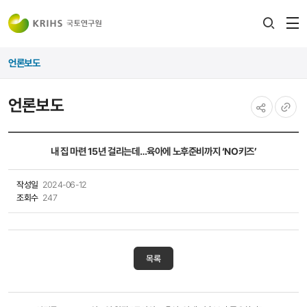
전
검색
열
레이어
언론보도
열기
언론보도
공유하기
URL
복사
내 집 마련 15년 걸리는데…육아에 노후준비까지 ‘NO키즈’
작성일
2024-06-12
조회수
247
목록