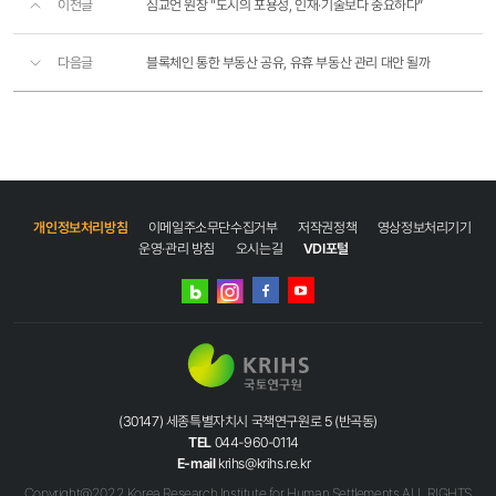
이전글
심교언 원장 "도시의 포용성, 인재·기술보다 중요하다”
다음글
블록체인 통한 부동산 공유, 유휴 부동산 관리 대안 될까
개인정보처리방침
이메일주소무단수집거부
저작권정책
영상정보처리기기
운영·관리 방침
오시는길
VDI포털
네이버
인스타그램
블로그
페이스북
유튜브
(30147) 세종특별자치시 국책연구원로 5 (반곡동)
TEL
044-960-0114
E-mail
krihs@krihs.re.kr
Copyright@2022 Korea Research Institute for Human Settlements ALL RIGHTS