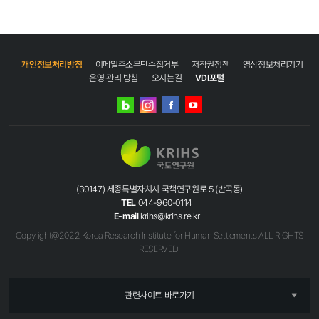
개인정보처리방침
이메일주소무단수집거부
저작권정책
영상정보처리기기
운영·관리 방침
오시는길
VDI포털
네이버
인스타그램
블로그
페이스북
유튜브
(30147) 세종특별자치시 국책연구원로 5 (반곡동)
TEL
044-960-0114
E-mail
krihs@krihs.re.kr
Copyright@2022 Korea Research Institute for Human Settlements ALL RIGHTS
RESERVED.
관련사이트 바로가기