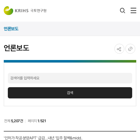
전
검색
열
레이어
언론보도
열기
언론보도
공유하기
URL
언론보도
복사
검색
검색
전체
5,207건
페이지
1
/
521
언론보도
'인허가·착공·분양APT' 급감…내년 '입주 절벽&midd..