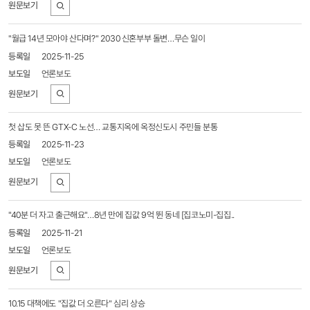
바로가기
"월급 14년 모아야 산다며?" 2030 신혼부부 돌변…무슨 일이
2025-11-25
언론보도
바로가기
첫 삽도 못 뜬 GTX-C 노선… 교통지옥에 옥정신도시 주민들 분통
2025-11-23
언론보도
바로가기
"40분 더 자고 출근해요"…8년 만에 집값 9억 뛴 동네 [집코노미-집집..
2025-11-21
언론보도
바로가기
10.15 대책에도 "집값 더 오른다" 심리 상승