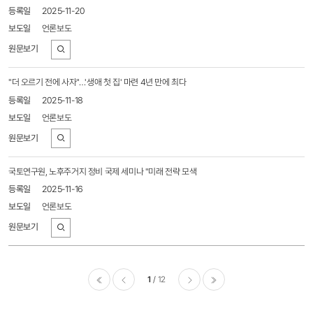
2025-11-20
언론보도
바로가기
"더 오르기 전에 사자"…'생애 첫 집' 마련 4년 만에 최다
2025-11-18
언론보도
바로가기
국토연구원, 노후주거지 정비 국제 세미나 "미래 전략 모색
2025-11-16
언론보도
바로가기
1
12
이전
다음
마지막