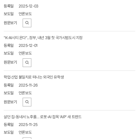
목록
2025-12-03
-
번호,
언론보도
제목,
보도일,
출처,
바로가기
기사보기
"K-AI시티 온다"...정부, 내년 3월 첫 국가시범도시 지정
2025-12-01
언론보도
바로가기
학업·산업 불일치로 떠나는 외국인 유학생
2025-11-26
언론보도
바로가기
살던 집-동네서 노후를… 로봇-AI 접목 ‘AIP’ 새 트렌드
2025-11-25
언론보도