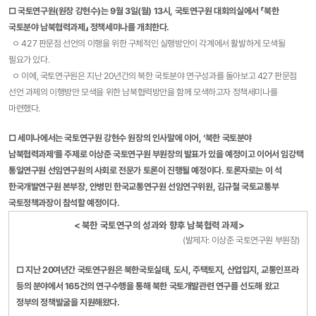
□ 국토연구원(원장 강현수)는 9월 3일(월) 13시, 국토연구원 대회의실에서 「북한
국토분야 남북협력과제」 정책세미나를 개최한다.
ㅇ 427 판문점 선언의 이행을 위한 구체적인 실행방안이 각계에서 활발하게 모색될
필요가 있다.
ㅇ 이에, 국토연구원은 지난 20년간의 북한 국토분야 연구성과를 돌아보고 427 판문점
선언 과제의 이행방안 모색을 위한 남북협력방안을 함께 모색하고자 정책세미나를
마련했다.
□ 세미나에서는 국토연구원 강현수 원장의 인사말에 이어, ‘북한 국토분야
남북협력과제’를 주제로 이상준 국토연구원 부원장의 발표가 있을 예정이고 이어서 임강택
통일연구원 선임연구원의 사회로 전문가 토론이 진행될 예정이다. 토론자로는 이 석
한국개발연구원 본부장, 안병민 한국교통연구원 선임연구위원, 김규철 국토교통부
국토정책과장이 참석할 예정이다.
< 북한 국토연구의 성과와 향후 남북협력 과제>
(발제자: 이상준 국토연구원 부원장)
□ 지난 20여년간 국토연구원은 북한국토실태, 도시, 주택토지, 산업입지, 교통인프라
등의 분야에서 165건의 연구수행을 통해 북한 국토개발관련 연구를 선도해 왔고
정부의 정책발굴을 지원해왔다.