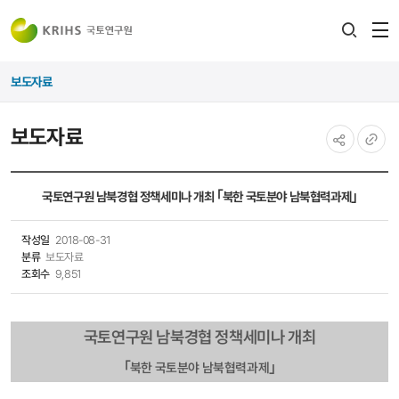
전
검색
열
레이어
보도자료
열기
보도자료
공유하기
URL
복사
국토연구원 남북경협 정책세미나 개최 ｢북한 국토분야 남북협력과제｣​
작성일
2018-08-31
분류
보도자료
조회수
9,851
국토연구원 남북경협 정책세미나 개최
｢북한 국토분야 남북협력과제｣​