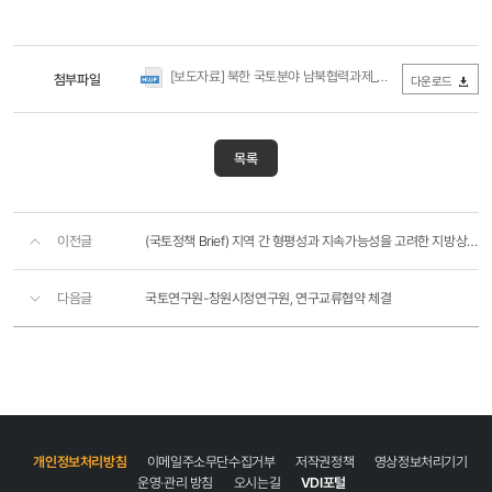
[보도자료] 북한 국토분야 남북협력과제_180831.hwp
첨부파일
(0Byte /
다운로드
목록
이전글
(국토정책 Brief) 지역 간 형평성과 지속가능성을 고려한 지방상수도 요금체계 개선방향
다음글
국토연구원-창원시정연구원, 연구교류협약 체결
개인정보처리방침
이메일주소무단수집거부
저작권정책
영상정보처리기기
운영·관리 방침
오시는길
VDI포털