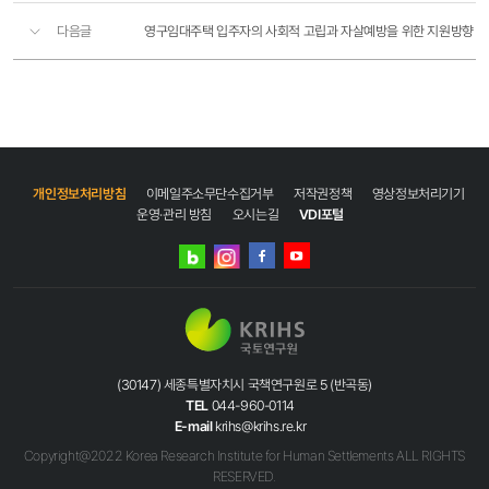
다음글
영구임대주택 입주자의 사회적 고립과 자살예방을 위한 지원방향
개인정보처리방침
이메일주소무단수집거부
저작권정책
영상정보처리기기
운영·관리 방침
오시는길
VDI포털
네이버
인스타그램
블로그
페이스북
유튜브
(30147) 세종특별자치시 국책연구원로 5 (반곡동)
TEL
044-960-0114
E-mail
krihs@krihs.re.kr
Copyright@2022 Korea Research Institute for Human Settlements ALL RIGHTS
RESERVED.