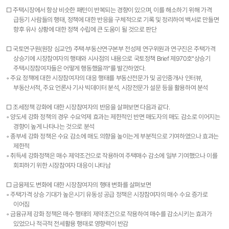
□ 주택시장에서 항상 비슷한 패턴이 반복되는 경향이 있으며, 이를 해소하기 위해 가격
급등기 사람들의 행태, 정책에 대한 반응을 구체적으로 기록 및 정리하여 백서로 만들면
향후 유사 상황에 대한 정책 수립에 큰 도움이 될 것으로 판단
□ 국토연구원(원장 심교언) 주택·부동산연구본부 전성제 연구위원과 연구진은 주택가격
상승기에 시장참여자의 행태와 시사점의 내용으로 국토정책 Brief 제970호“상승기
주택시장참여자들은 어떻게 행동했을까”를 발간하였다.
◦ 주요 정책에 대한 시장참여자의 대응 행태를 부동산전문가 및 공인중개사 인터뷰,
부동산서적, 주요 언론사 기사 빅데이터 분석, 시장전문가 설문 등을 활용하여 분석
□ 조세정책 강화에 대한 시장참여자의 반응을 살펴보면 다음과 같다.
◦ 양도세 강화 정책의 경우 수요억제 효과는 제한적인 반면 매도자의 매도 감소로 이어지는
경향이 높게 나타나는 것으로 분석
◦ 종부세 강화 정책은 수요 감소에 매도 의향을 높이는게 부분적으로 기여하였으나 효과는
제한적
◦ 취득세 강화정책은 매수 제약조건으로 작용하여 주택매수 감소에 일부 기여했으나 이를
회피하기 위한 시장참여자 대응이 나타남
□ 금융제도 변화에 대한 시장참여자의 행태 변화를 살펴보면
◦ 주택가격 상승 기대가 높은시기 유동성 공급 정책은 시장참여자의 매수 수요 증가로
이어짐
◦ 금융규제 강화 정책은 매수 행태의 제약조건으로 작용하여 매수를 감소시키는 효과가
있었으나 적극적 전세활용 행태로 영향력이 반감