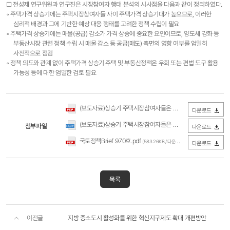
□ 전성제 연구위원과 연구진은 시장참여자 행태 분석의 시사점을 다음과 같이 정리하였다.
◦ 주택가격 상승기에는 주택시장참여자들 사이 주택가격 상승기대가 높으므로, 이러한
심리적 배경과 그에 기반한 예상 대응 행태를 고려한 정책 수립이 필요
◦ 주택가격 상승기에는 매물(공급) 감소가 가격 상승에 중요한 요인이므로, 양도세 강화 등
부동산시장 관련 정책 수립 시 매물 감소 등 공급(매도) 측면의 영향 여부를 엄밀히
사전적으로 점검
◦ 정책 의도와 관계 없이 주택가격 상승기 주택 및 부동산정책은 우회 또는 편법 도구 활용
가능성 등에 대한 엄밀한 검토 필요
(보도자료)상승기 주택시장참여자들은 어떻게 행동했을까(국토연구원).pdf
다운로드
(보도자료)상승기 주택시장참여자들은 어떻게 행동했을까(국토연구원).hwp
첨부파일
다운로드
국토정책Brief 970호.pdf
(583.26KB / 다운로드 1,392회)
다운로드
목록
이전글
지방 중소도시 활성화를 위한 혁신지구제도 확대 개편방안