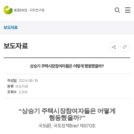
전
검색
열
레이어
보도자료
열기
보도자료
공유하기
URL
복사
상승기 주택시장참여자들은 어떻게 행동했을까?
작성일
2024-06-19
분류
보도자료
조회수
2,914
“
상승기 주택시장참여자들은 어떻게
행동했을까?
”
국토硏, 국토정책Brief 제970호