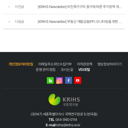
이전글
[KRIHS Newsletter] 비친족가구의 증가에 따른 주거정책 개선 방향
다음글
[KRIHS Newsletter] 부동산 개발금융(PF) 모니터링을 위한 종합정보망 구축 방향
개인정보처리방침
이메일주소무단수집거부
저작권정책
영상정보처리기기
운영·관리 방침
오시는길
VDI포털
네이버
인스타그램
블로그
페이스북
유튜브
(30147) 세종특별자치시 국책연구원로 5 (반곡동)
TEL
044-960-0114
E-mail
krihs@krihs.re.kr