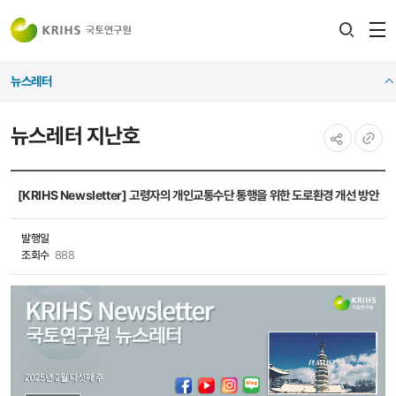
전
검색
열
레이어
뉴스레터
열기
뉴스레터 지난호
공유하기
URL
복사
[KRIHS Newsletter] 고령자의 개인교통수단 통행을 위한 도로환경 개선 방안
발행일
조회수
888