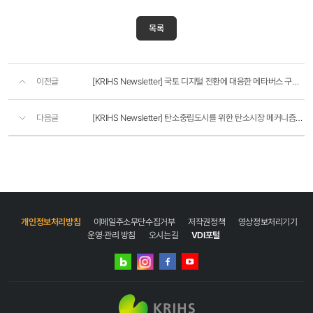
국토연구원
KRIHS
목록
Newsletter
국토연구원
이전글
[KRIHS Newsletter] 국토 디지털 전환에 대응한 메타버스 구축 및 활용 방안
뉴스레터
2024년
5월
다음글
[KRIHS Newsletter] 탄소중립도시를 위한 탄소시장 메커니즘 활용방안
다섯째주
지난호보기
▶
국토연구원
페이스북
국토연구원
유튜브
국토연구원
개인정보처리방침
이메일주소무단수집거부
저작권정책
영상정보처리기기
인스타그램
운영·관리 방침
오시는길
VDI포털
국토연구원
네이버
인스타그램
블로그
‘경주
블로그
페이스북
유튜브
항리단길’
유튜브