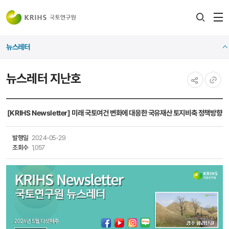
전
검색
열
레이어
뉴스레터
열기
뉴스레터 지난호
공유하기
URL
복사
[KRIHS Newsletter] 미래 국토여건 변화에 대응한 국유재산 토지비축 정책방향
발행일
2024-05-29
조회수
1,057