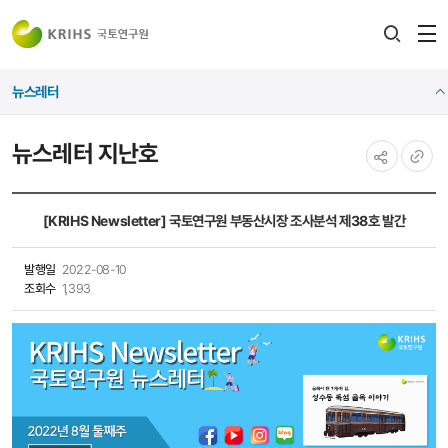
전
검색
열
레이어
뉴스레터
열기
뉴스레터 지난호
공유하기
URL
복사
[KRIHS Newsletter] 국토연구원 부동산시장 조사분석 제38호 발간
발행일
2022-08-10
조회수
1,393