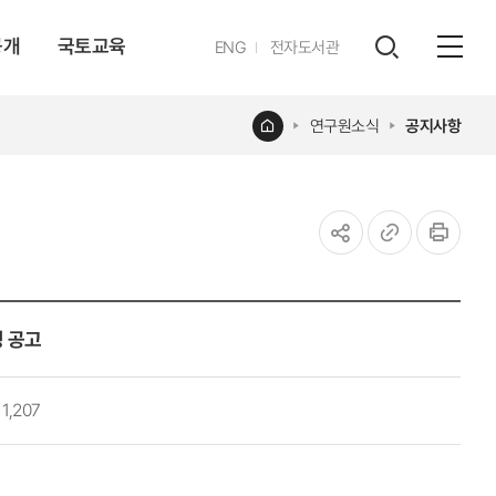
공개
국토교육
영문
ENG
전자도서관
전체
사이트
검색
열기
레이어
홈
연구원소식
공지사항
열기
공유하기
URL
인쇄
복사
 공고
1,207