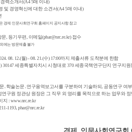
및 경력소개서(A4 5매 이내)
영 및 경영혁신에 대한 소견서(A4 5매 이내)
본
은 경제·인문사회연구회 홈페이지 공지사항 참고
문, 등기우편, 이메일(phar@nrc.re.kr) 접수
 외에는 방문제출 불가
24. 08. 12.(월) - 08. 21.(수) 17:00까지 제출서류 도착분에 한함
: (우) 30147 세종특별자치시 시청대로 370 세종국책연구단지 
위논문․학술논문․연구용역보고서를 구분하여 기술하되, 공동연구 여부
정연구원 정관상 원장은 그 직무 외 영리를 목적으로 하는 업무와 
: www.nrc.re.kr
11-1193, phar@nrc.re.kr
경제․인문사회연구회