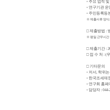
◦ 주요 업적 
◦ 연구기관 운
◦ 주민등록등
※ 제출서류 양식
□ 제출방법 : 방
※ 평일 근무시간
□ 제출기간 : 20
□ 접 수 처 
□ 기타문의
◦ 저서, 학
◦ 한국조세재
◦ 연구회 홈페이지 
◦ 담당자 : 044-2