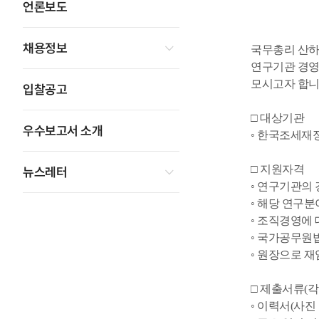
언론보도
채용정보
국무총리 산하
연구기관 경영
모시고자 합니
입찰공고
□ 대상기관
우수보고서 소개
◦ 한국조세
□ 지원자격
뉴스레터
◦ 연구기관의
◦ 해당 연구
◦ 조직경영에
◦ 국가공무원법
◦ 원장으로 재
□ 제출서류(각
◦ 이력서(사진