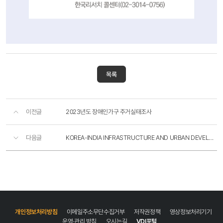
2023년
주거실태조사
목록
2023.9
~
2023.
이전글
2023년도 장애인가구 주거실태조사
12
조사대상
다음글
KOREA-INDIA INFRASTRUCTURE AND URBAN DEVELOPMENT FORUM
:
전국에
거주하는
가구의
가구주
및
개인정보처리방침
이메일주소무단수집거부
저작권정책
영상정보처리기기
배우자
운영·관리 방침
오시는길
VDI포털