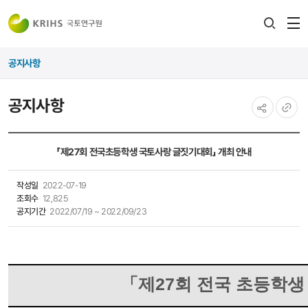
전
검색
열
레이어
공지사항
열기
공지사항
공유하기
URL
복사
「제27회 전국초등학생 국토사랑 글짓기대회」 개최 안내
작성일
2022-07-19
조회수
12,825
공지기간
2022/07/19 ~ 2022/09/23
「
제
27
회 전국 초등학생