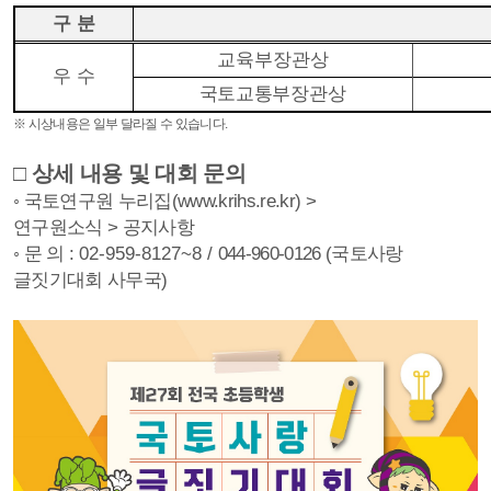
구 분
교육부장관상
우 수
국토교통부장관상
※ 시상내용은 일부
달라질 수 있습니다
.
□
상세 내용 및 대회 문의
◦
국토연구원 누리집
(www.krihs.re.kr) >
연구원소식
>
공지사항
◦
문 의
:
02-959-8127~8 /
044-960-0126 (
국토사랑
글짓기대회 사무국
)