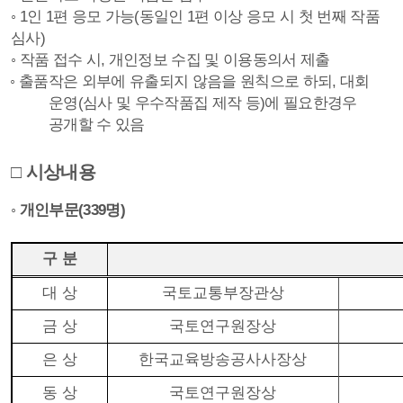
◦
1
인
1
편 응모 가능
(
동일인
1
편 이상 응모 시 첫 번째 작품
심사
)
◦
작품 접수 시
,
개인정보 수집 및 이용동의서 제출
◦
출품작은 외부에 유출되지 않음을 원칙으로 하되
,
대회
운영
(
심사 및 우수작품집 제작 등
)
에 필요한경우
공개할 수 있음
□
시상내용
◦
개인부문
(339
명
)
구 분
대 상
국토교통부장관상
금 상
국토연구원장상
은 상
한국교육방송공사사장상
동 상
국토연구원장상