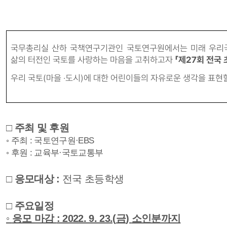
국무총리실 산하 국책연구기관인 국토연구원에서는 미래 우리
삶의 터전인 국토를 사랑하는 마음을 고취하고자
「
제
27
회 전국
우리 국토
(
마을
·
도시
)
에 대한 어린이들의 자유로운 생각을 표현할
□
주최 및 후원
◦
주최
:
국토연구원
·EBS
◦
후원
:
교육부
·
국토교통부
□
응모대상
:
전국 초등학생
□
주요일정
◦
응모 마감
: 2022. 9. 23.(
금
)
소인분까지