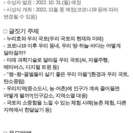
◦
수상자 발표
: 2022. 10. 31.(
월
)
예정
◦
시상식 개최
: 2022. 11
월 중 예정
(
코로나
19
등에 따라
변경될 수 있음
)
□
글짓기 주제
◦ 누리호와 우리 국토(우리 국토의 현재와 미래)
◦ 코로나19 이후 우리 동네, 우리 땅·하늘
·바다는 어떻게
달라질까?
◦ 미래 과학기술로 달라질 우리 국토(AI, 자율주행,
메타버스, 디지털 트윈 등)
◦ "윙~윙~꿀벌들이 살기 좋은 우리 마을"(환경과 우리 국토,
탄소중립)
◦
우리지역
(
중소도시
,
농·
어촌
)
에 인구가 계속 줄어들면
어떻게 될까
?(인구감소, 지역소멸 대응)
◦
국토의 소중함을 느낄 수 있는 체험 사례(농촌 체험, 다른
지역에서 한달살기 등)