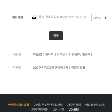
응모 안내 및 양식.zip
첨부파일
(193.87KB / 다운로드 1,923회)
다운로드
목록
이전글
「제10회 아름다운 우리 국토 사진 공모전」 개최 안내
다음글
2022년 국토교육 동아리 2차 선정결과 발표
개인정보처리방침
이메일주소무단수집거부
저작권정책
영상정보처리기기
운영·관리 방침
오시는길
VDI포털