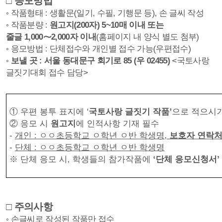
□
응모방법
◦
작품형태
:
생활문
(
일기
,
수필
,
기행문 등
),
손 글씨 작성
◦
작품분량
:
원고지
(200
자
) 5~10
매 이내 또는
줄글
1,000
⁓
2,000
자 이내
(
홈페이지 내 양식 별도 첨부
)
◦
응모방법
:
단체접수와 개인별 접수 가능
(
우편접수
)
◦
보낼 곳
:
서울 동대문구 회기로 85 (우 02455)
<
국토사랑
글짓기대회 접수 담당
>
①
우편 봉투 표지에
‘
국토사랑 글짓기 작품
’
으로 적으시
②
응모 시
원고지
에 인적사항 기재 필수
-
개인
:
ㅇㅇ초등학교 ㅇ학년 ㅇ반 학생명
,
보호자 연락
-
단체
:
ㅇㅇ초등학교 ㅇ학년 ㅇ반 학생명
※
단체 응모 시
,
학생들의 참가작품에
‘
단체 응모신청서
’
□
주의사항
◦
손글씨로 작성된 작품만 접수