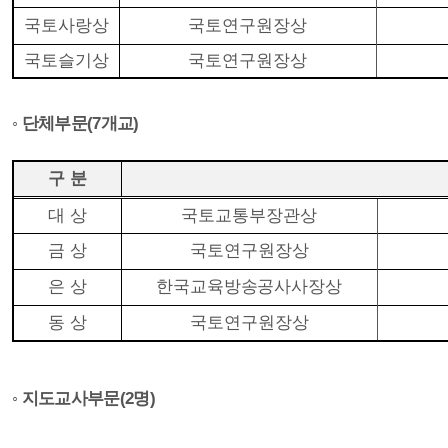
국토사랑상
국토연구원장상
국토슬기상
국토연구원장상
◦ 단체
부문
(7개교
)
구 분
대 상
국토교통부장관상
금 상
국토연구원장상
은 상
한국교육방송공사사장상
동 상
국토연구원장상
◦ 지도교사
부문
(2
명
)