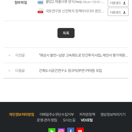
붙임2.제출서류 양식.hwp
첨부파일
(0Byte / 다운로드 267회)
다운로드
국토연구원 신진학자 정책아이디어 경진대회 포스터.pdf
(0Byt
다운로드
목록
이전글
「화성시 발안~남양 고속화도로 민간투자사업」 제안서 평가위원(후보자) 등록 모집 공고
다음글
건축도시공간연구소 정규직(부연구위원) 모집
개인정보처리방침
이메일주소무단수집거부
저작권정책
영상정보처리기기
운영·관리 방침
오시는길
VDI포털
네이버
인스타그램