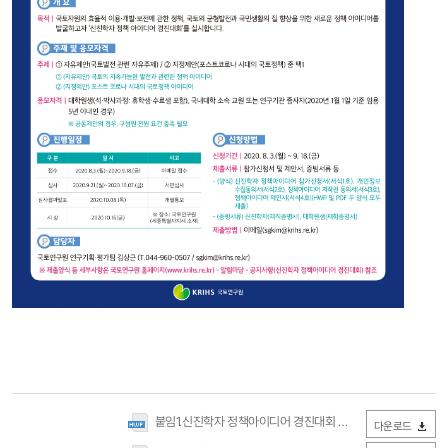
붙임1.신진학자 정책아이디어 경진대회 계획(안).hwp
(0Byte /
다운로드