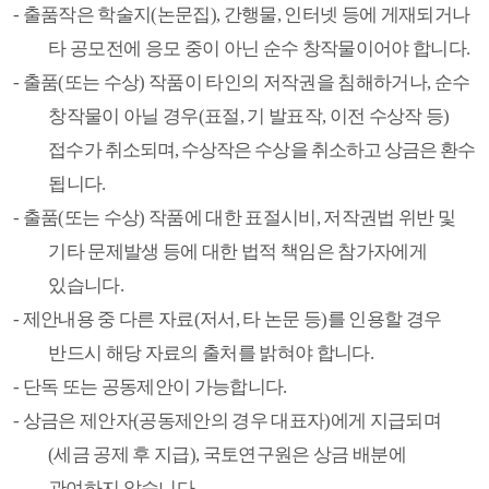
-
출품작은 학술지
(
논문집
),
간행물
,
인터넷 등에 게재되거나
타 공모전에 응모 중이 아닌 순수 창작물이어야 합니다
.
-
출품
(
또는 수상
)
작품이 타인의 저작권을 침해하거나
,
순수
창작물이 아닐 경우
(
표절
,
기 발표작
,
이전 수상작 등
)
접수가 취소되며
,
수상작은 수상을 취소하고 상금은 환수
됩니다
.
-
출품
(
또는 수상
)
작품에 대한 표절시비
,
저작권법 위반 및
기타 문제발생 등에 대한 법적 책임은 참가자에게
있습니다
.
-
제안내용 중 다른 자료
(
저서
,
타 논문 등
)
를 인용할 경우
반드시 해당 자료의 출처를 밝혀야 합니다
.
-
단독 또는 공동제안이 가능합니다
.
-
상금은 제안자
(
공동제안의 경우 대표자
)
에게 지급되며
(
세금 공제 후 지급
),
국토연구원은 상금 배분에
관여하지 않습니다
.