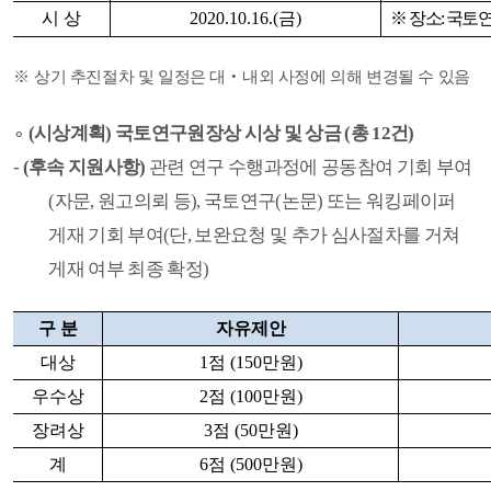
시 상
2020.10.16.(
금
)
※
장소
:
국토
※
상기 추진절차 및 일정은 대
‧
내외 사정에 의해 변경될 수 있음
∘
(
시상계획
)
국토연구원장상 시상 및 상금
(
총
12
건
)
-
(
후속 지원사항
)
관련 연구 수행과정에 공동참여 기회 부여
(
자문
,
원고의뢰 등
),
국토연구
(
논문
)
또는 워킹페이퍼
게재 기회 부여
(
단
,
보완요청 및 추가 심사절차를 거쳐
게재 여부 최종 확정
)
구 분
자유제안
대상
1
점
(150
만원
)
우수상
2
점
(100
만원
)
장려상
3
점
(50
만원
)
계
6
점
(500
만원
)