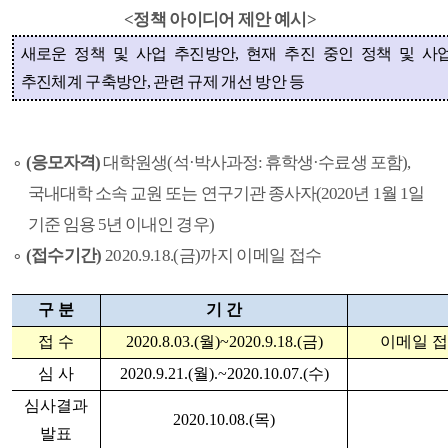
<정책 아이디어 제안 예시>
새로운 정책 및 사업 추진방안
,
현재 추진 중인 정책 및 사
추진체계 구축방안
,
관련 규제 개선 방안 등
∘
(
응모자격
)
대학원생
(
석
·
박사과정
:
휴학생
·
수료생 포함
),
국내대학 소속 교원 또는 연구기관 종사자
(2020
년
1
월
1
일
기준 임용
5
년 이내인 경우
)
∘
(
접수기간
)
2020.9.18.(
금
)
까지 이메일 접수
구 분
기 간
접 수
2020.8.03.(
월
)~2020.9.18.(
금
)
이메일 
심 사
2020.9.21.(
월
).~2020.10.07.(
수
)
심사결과
2020.10.08.(
목
)
발표