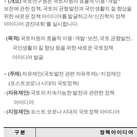
∘
(
개요
)
국토연구원은 국토자원의 효율적 이용
･
개발
･
보전에 관한 정책
,
국토의 균형발전과 국민생활의 질 향상을
위한 새로운 정책 아이디어를 발굴하고자
‘
신진학자 정책
아이디어 경진대회
’
를 실시합니다
.
(
목적
)
국토자원의 효율적 이용
･
개발
･
보전
,
국토 균형발전
,
-
국민생활의 질 향상 등을 위한 새로운 국토정책
아이디어 발굴
∘
(
주제
)
자유제안
(
국토발전 관련 자유주제
) /
지정제안
(
포스트코로나 시대의 국토정책
)
-
(
자유제안
)
국토의 지속가능한 발전과 관련한 정책
아이디어
-
(
지정제안
)
포스트 코로나 시대의 국토정책 아이디어
구 분
정 책 아 이 디 어