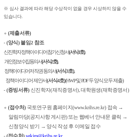
※
심사 결과에 따라 해당 수상작이 없을 경우 시상하지 않을 수
있습니다
.
∘
(
제출서류
)
-
(
양식
) 붙임2 참조
신진학자 정책아이디어 참가신청서
(
서식
1
호
)
,
​ 개인정보 수집동의서
(
서식
2
호
)
,,
정
책아이디어
저작권
동의서
(
서식
3
호
)
,
​ 정책아이디어
제안서
(
서식
4
호
)
(HWP
및
PDF
두 양식 모두 제출
)
-
(
증빙서류
)
신진학자
(
재직증명서
),
대학원생
(
재학증명서
)
∘
(
접수처
)
국토연구원 홈페이지
(www.krihs.re.kr)
접속
→
알림마당
(
공지사항 게시판
)
또는
웹베너 안내문 클릭
→
신청양식 받기
→
양식 작성 후 이메일 접수
-
(
접수처
)
sgkim@krihs.re.kr