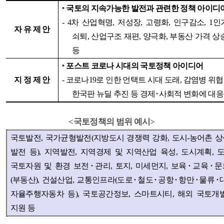
‣
국토의 지속가능한 발전과 관련한 정책 아이디
- 4
차 산업혁명
,
저성장
,
고령화
,
인구감소
, 1
인
자 유 제 안
쇠퇴
,
산업구조 재편
,
양극화
,
부동산 가격 상
등
‣
포스트 코로나 시대의 국토정책 아이디어
지 정 제 안
-
코로나
19
로 인한 언택트 시대 도래
,
감염병 위협
한국판 뉴딜 추진 등 경제
･
사회적 변화에 대응
<국토정책의 범위 예시>
국토발전
,
국가균형발전
(
지방도시 경쟁력 강화
,
도시
-
농어촌 
발전 등
),
지역발전
,
지역경제 및 지역산업 육성
,
도시계획
,
국토자원 및 환경 보전
･
관리
,
토지
,
미세먼지
,
보육
･
교육
･
문
(
부동산
),
건설산업
,
교통인프라
(
도로
･
철도
･
공항
･
항만
･
물류
･
자율주행자동차 등
),
국토공간정보
,
스마트시티
,
해외 국토개
지원 등