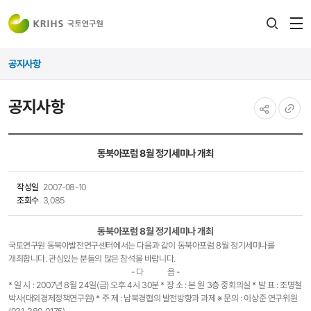
전
검색
열
레이어
공지사항
열기
공지사항
공유하기
URL
복사
동북아포럼 8월 정기세미나 개최
작성일
2007-08-10
조회수
3,085
동북아포럼 8월 정기세미나 개최
국토연구원 동북아발전연구센터에서는 다음과 같이 동북아포럼 8월 정기세미나를
개최합니다. 관심있는 분들의 많은 참석을 바랍니다.
- 다 음 -
* 일 시 : 2007년 8월 24일(금) 오후 4시 30분 * 장 소 : 본 원 3층 중회의실 * 발 표 : 조명철
박사(대외경제정책연구원) * 주 제 : 남북경협의 발전방향과 과제 ※ 문의 : 이상준 연구위원