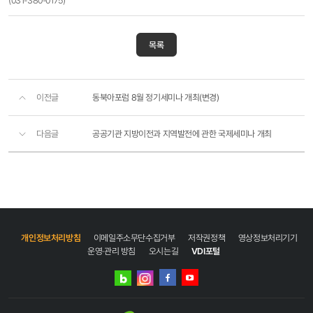
(031-380-0175)
목록
이전글
동북아포럼 8월 정기세미나 개최(변경)
다음글
공공기관 지방이전과 지역발전에 관한 국제세미나 개최
개인정보처리방침
이메일주소무단수집거부
저작권정책
영상정보처리기기
운영·관리 방침
오시는길
VDI포털
네이버
인스타그램
블로그
페이스북
유튜브