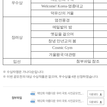
우수상
Welcome! Korea-
영종대교
덕유산의 겨울
염전풍경
메밀밭의 밤
옛길을 걸으며
장려상
창녕 만년교의 봄
Cosmic Gym
겨울왕국 대관령
첨부파일 참조
입선
※
수상자명은 가나다순입니다
.
※
이번 공모전의 대상 수상작품은 없으며
,
우수상을
4
편 선정하였습니다
.
제12회 아름다운 우리 국토 사진공모전_입선 수상작 명단_홈페이지.hwp
다운로드
첨부파일
제12회 아름다운 우리 국토 사진공모전_입선 수상작 명단_홈페이지.hwp
다운로드