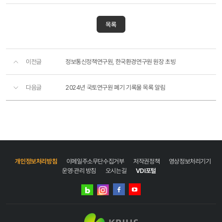
목록
이전글
정보통신정책연구원, 한국환경연구원 원장 초빙
다음글
2024년 국토연구원 폐기 기록물 목록 알림
개인정보처리방침
이메일주소무단수집거부
저작권정책
영상정보처리기기
운영·관리 방침
오시는길
VDI포털
네이버
인스타그램
블로그
페이스북
유튜브