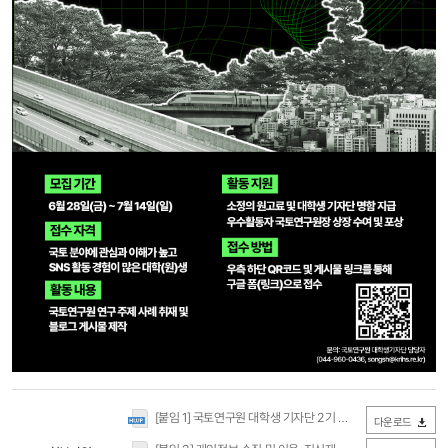
국토연구원
대학생
[붙임 1] 국토연구원 대학생 기자단 2기 지원서.hwp
(33.5KB / 다
다운로드
기자단
2기