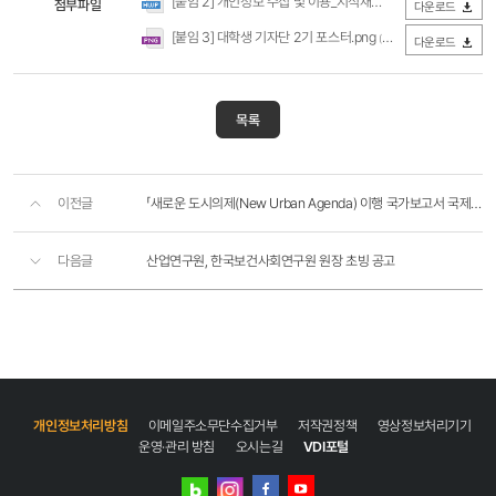
[붙임 2] 개인정보 수집 및 이용_지식재산권 및 활동 관련 동의서_수정.hwp
첨부파일
다운로드
모집
모집기간
[붙임 3] 대학생 기자단 2기 포스터.png
(1.32MB / 다운로드 512회)
다운로드
6월
28일
(금)
~
목록
7월
14일
(일)
이전글
「새로운 도시의제(New Urban Agenda) 이행 국가보고서 국제세미나」 개최 안내
활동
지원
소정의
다음글
산업연구원, 한국보건사회연구원 원장 초빙 공고
원고료
및
대학생
기자단
명함
지금
우수활동자
국토연구원장
개인정보처리방침
이메일주소무단수집거부
저작권정책
영상정보처리기기
상장
운영·관리 방침
오시는길
VDI포털
수여
및
네이버
인스타그램