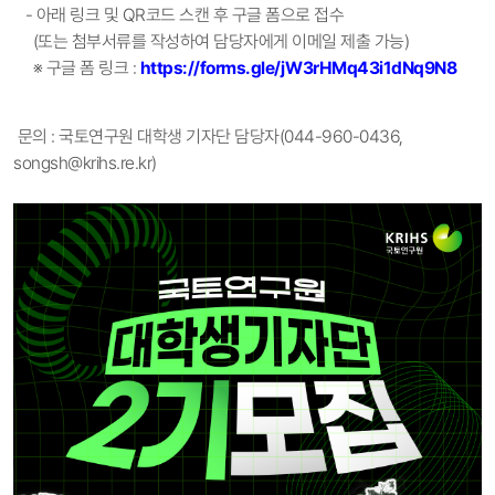
-
아래 링크 및 QR코드 스캔 후 구글 폼으로 접수
(또는 첨부서류를 작성하여 담당자에게 이메일 제출 가능)
※
구글 폼
링크 :
https://forms.gle/jW3rHMq43i1dNq9N8
문의 : 국토연구원 대학생 기자단 담당자(044-960-0436,
songsh@krihs.re.kr)