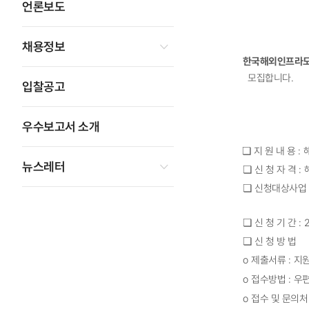
언론보도
채용정보
한국해외인프라
모집합니다
.
입찰공고
우수보고서 소개
❏
지 원 내 용
:
뉴스레터
❏
신 청 자 격
:
❏
신청대상사업
❏
신 청 기 간
: 
❏
신 청 방 법
ο
제출서류
:
지원
ο
접수방법
:
우편
ο
접수 및 문의