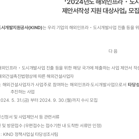
「
2024
년도 해외인프라
・
도
제안서작성 지원 대상사업
」
모집
도시개발지원공사
(KIND)
는 우리 기업의 해외인프라
・
도시개발사업 진출 등을 
다 음
해외인프라
・
도시개발사업 진출 등을 위한 해당 국가에 제출하는 사업 제안서
작
해외건설촉진법령상에 따른 해외건설사업자
:
해외건설사업자가 사업주로 참여하는 해외인프라
‧
도시개발사업으로서
타당
추진하는 사업
2024. 5. 31.(
금
)
부터
2024. 9. 30.(
월
)
까지 수시 모집
신청서 및 사업제안서 등 관련서류
 및 방문접수
(
우편접수는 접수기한 내 도착한 서류만 인정
)
처
: KIND
정책사업실 타당성조사팀