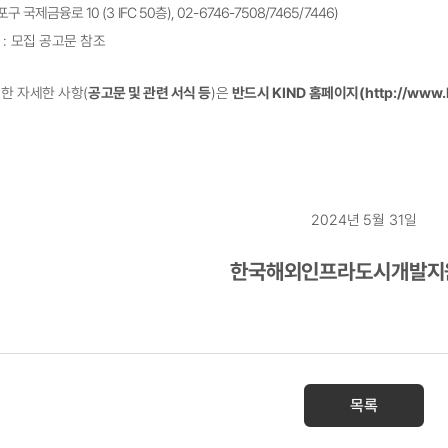
포구 국제금융로
10 (3 IFC 50
층
), 02-6746-7508/7465/7446)
항
:
모집 공고문 참조
대한
자세한 사항
(
공고문 및 관련 서식 등
)
은
반드시
KIND
홈페이지
(http://www.
2024
년
5
월
31
일
한국해외인프라도시개발지
목록