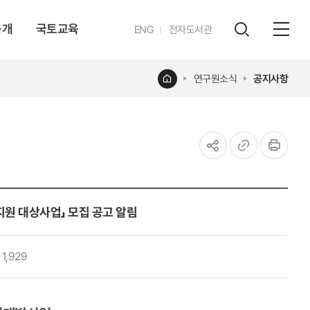
공개
국토교육
영문
ENG
전자도서관
전체
사이트
검색
열기
레이어
홈
연구원소식
공지사항
열기
공유하기
URL
인쇄
복사
원 대상사업」 모집 공고 알림
1,929